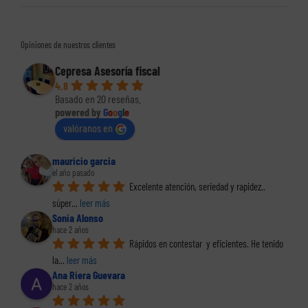
Opiniones de nuestros clientes
Cepresa Asesoría fiscal
4.8
Basado en 20 reseñas.
powered by
G
o
o
g
l
e
valóranos en
mauricio garcia
el año pasado
Excelente atención, seriedad y rapidez.. 
súper
... 
leer más
Sonia Alonso
hace 2 años
Rápidos en contestar  y eficientes. He tenido 
la
... 
leer más
Ana Riera Guevara
hace 2 años