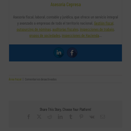
Asesoría Cepresa
Asesoría fiscal, laboral, contable y jurídica, que ofrece un servicio integral
y avanzado a empresas de todo el territorio nacional.
Gestión fiscal
,
outsourcing de nóminas
,
auditorías fiscales
,
inspecciones de trabajo
,
grupos de sociedades
,
inspecciones de Hacienda
…
en
Área fiscal
|
Comentarios desactivados
Las
bonificaciones
en
el
ITP.
Todo
Share This Story, Choose Your Platform!
lo
que
Facebook
X
Reddit
LinkedIn
Tumblr
Pinterest
Vk
Correo
necesitas
electrónico
saber