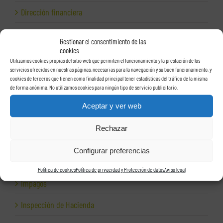
Dirección financiera
Empresas e Internet
Gestionar el consentimiento de las
cookies
Exportación
Utilizamos cookies propias del sitio web que permiten el funcionamiento y la prestación de los
servicios ofrecidos en nuestras páginas, necesarias para la navegación y su buen funcionamiento, y
Facturas
cookies de terceros que tienen como finalidad principal tener estadísticas del tráfico de la misma
de forma anónima. No utilizamos cookies para ningún tipo de servicio publicitario.
Grupos de sociedades
Aceptar y ver web
Hacienda
Rechazar
Herencias
Configurar preferencias
Herramientas para empresas
Política de cookies
Política de privacidad y Protección de datos
Aviso legal
Impagos
Inspección de Hacienda