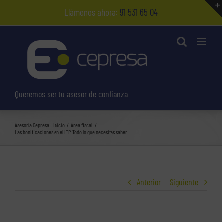
Saltar
Llámenos ahora:
91 531 65 04
al
contenido
Queremos ser tu asesor de confianza
Asesoría Cepresa:
Inicio
Área fiscal
Las bonificaciones en el ITP. Todo lo que necesitas saber
Anterior
Siguiente