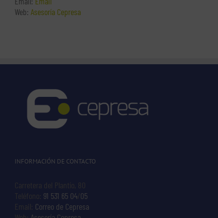
Email:
Email
Web:
Asesoría Cepresa
INFORMACIÓN DE CONTACTO
Carretera del Plantío, 80
Teléfono:
91 531 65 04
/
05
Email:
Correo de Cepresa
Web:
Asesoría Cepresa