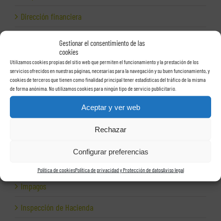
Dirección financiera
Empresas e Internet
Gestionar el consentimiento de las
cookies
Exportación
Utilizamos cookies propias del sitio web que permiten el funcionamiento y la prestación de los
servicios ofrecidos en nuestras páginas, necesarias para la navegación y su buen funcionamiento, y
Facturas
cookies de terceros que tienen como finalidad principal tener estadísticas del tráfico de la misma
de forma anónima. No utilizamos cookies para ningún tipo de servicio publicitario.
Grupos de sociedades
Aceptar y ver web
Hacienda
Rechazar
Herencias
Configurar preferencias
Herramientas para empresas
Política de cookies
Política de privacidad y Protección de datos
Aviso legal
Impagos
Inspección de Hacienda