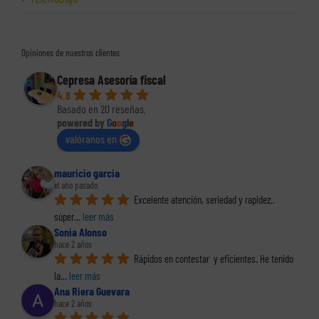
Opiniones de nuestros clientes
Cepresa Asesoría fiscal
4.8
Basado en 20 reseñas.
powered by
G
o
o
g
l
e
valóranos en
mauricio garcia
el año pasado
Excelente atención, seriedad y rapidez.. 
súper
... 
leer más
Sonia Alonso
hace 2 años
Rápidos en contestar  y eficientes. He tenido 
la
... 
leer más
Ana Riera Guevara
hace 2 años