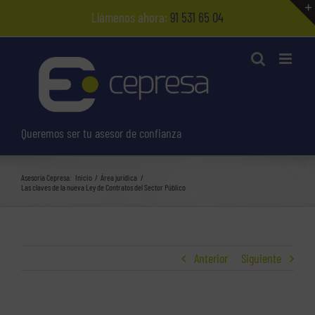
Saltar
Llámenos ahora:
91 531 65 04
al
contenido
Queremos ser tu asesor de confianza
Asesoría Cepresa:
Inicio
Área jurídica
Las claves de la nueva Ley de Contratos del Sector Público
Anterior
Siguiente