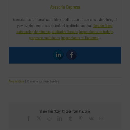
Asesoría Cepresa
Asesoría fiscal, laboral, contable y jurídica, que ofrece un servicio integral
y avanzado a empresas de todo el territorio nacional.
Gestión fiscal
,
outsourcing de nóminas
,
auditorías fiscales
,
inspecciones de trabajo
,
grupos de sociedades
,
inspecciones de Hacienda
…
en
Área jurídica
|
Comentarios desactivados
Las
claves
de
la
nueva
Ley
Share This Story, Choose Your Platform!
de
Contratos
Facebook
X
Reddit
LinkedIn
Tumblr
Pinterest
Vk
Correo
del
electrónico
Sector
Público