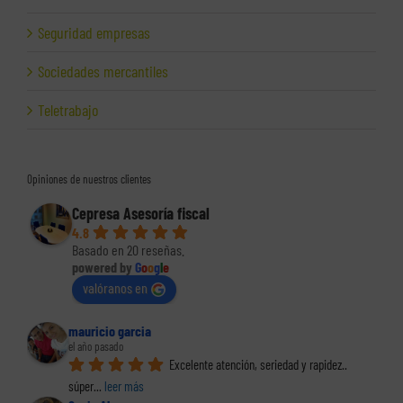
Seguridad empresas
Sociedades mercantiles
Teletrabajo
Opiniones de nuestros clientes
Cepresa Asesoría fiscal
4.8
Basado en 20 reseñas.
powered by
G
o
o
g
l
e
valóranos en
mauricio garcia
el año pasado
Excelente atención, seriedad y rapidez.. 
súper
... 
leer más