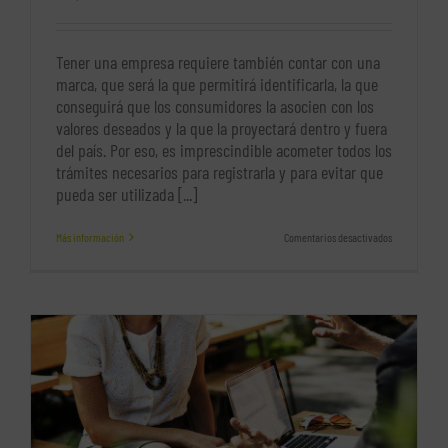
Tener una empresa requiere también contar con una
marca, que será la que permitirá identificarla, la que
conseguirá que los consumidores la asocien con los
valores deseados y la que la proyectará dentro y fuera
del país. Por eso, es imprescindible acometer todos los
trámites necesarios para registrarla y para evitar que
pueda ser utilizada [...]
en
Más información
Comentarios desactivados
Todo
lo
que
necesitas
saber
sobre
el
control
de
marcas