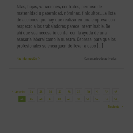
Altas, bajas, variaciones, contratos, permiso de
maternidad o paternidad, nóminas, finiquitos...La lista
de acciones que hay que realizar en una empresa con
respecto a los trabajadores parece interminable. De
ahí que sea necesario contar con la ayuda de una
asesoría laboral como la nuestra, Cepresa, para que los
profesionales se encarguen de llevar a cabo [...]
en
Más información
Comentarios desactivados
Consejos
para
registrar
las
horas
extras
de
Anterior
34
35
36
37
38
39
40
41
42
43
los
empleados
44
45
46
47
48
49
50
51
52
53
54
Siguiente