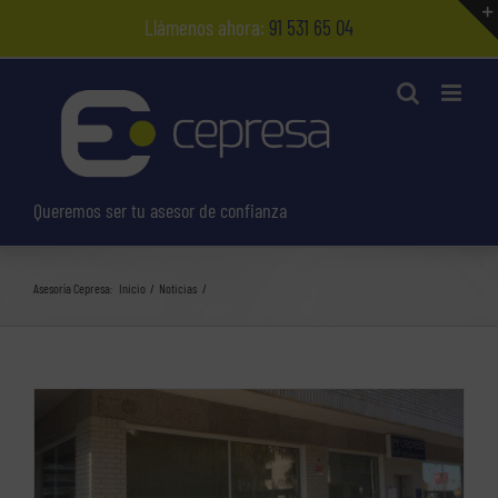
Saltar
Llámenos ahora:
91 531 65 04
al
contenido
Queremos ser tu asesor de confianza
Asesoría Cepresa:
Inicio
Noticias