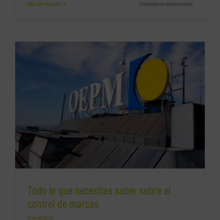
en
Más información
Comentarios desactivados
Ideas
de
negocio
que
cambian
las
empresas
(I)
Todo lo que necesitas saber sobre el
control de marcas
Área jurídica