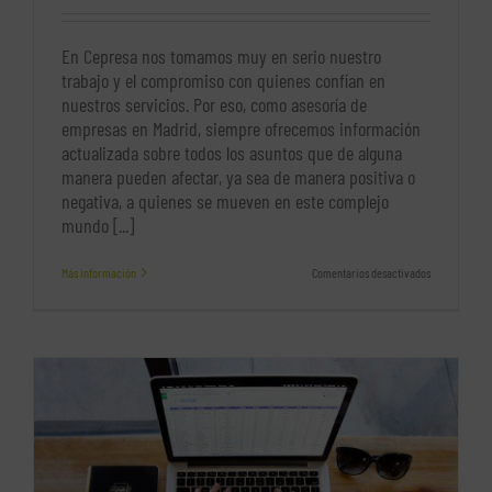
En Cepresa nos tomamos muy en serio nuestro
trabajo y el compromiso con quienes confían en
nuestros servicios. Por eso, como asesoría de
empresas en Madrid, siempre ofrecemos información
actualizada sobre todos los asuntos que de alguna
manera pueden afectar, ya sea de manera positiva o
negativa, a quienes se mueven en este complejo
mundo [...]
en
Más información
Comentarios desactivados
Ideas
de
negocio
que
cambian
las
empresas
(II)