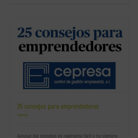
networking,
¿qué
es?
25 consejos para emprendedores
Cepresa
Aunque dar consejos es realmente fácil y no siempre