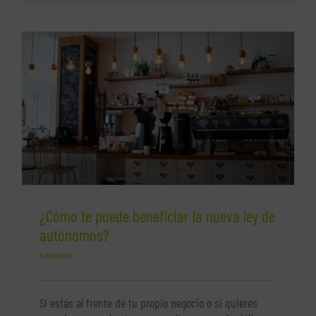
el
factoring
(cobro
de
facturas)
¿Cómo te puede beneficiar la nueva ley de
autónomos?
Autónomos
Si estás al frente de tu propio negocio o si quieres