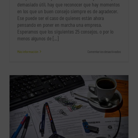
demasiado útil, hay que reconocer que hay momentos
en los que un buen consejo siempre es de agradecer.
Ese puede ser el caso de quienes están ahora
pensando en poner en marcha una empresa.
Esperamos que los siguientes 25 consejos, o por lo
menos algunos de [...]
en
Más información
Comentarios desactivados
25
consejos
para
emprendedor