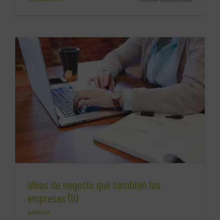
Las
ventajas
de
Cepresa
como
asesoría
laboral
en
Madrid
Ideas de negocio que cambian las
empresas (II)
Autónomos