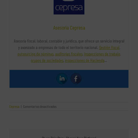
Asesoría Cepresa
Asesoría fiscal, laboral, contable y jurídica, que ofrece un servicio integral
y avanzado a empresas de todo el territorio nacional.
Gestión fiscal
,
outsourcing de nóminas
,
auditorías fiscales
,
inspecciones de trabajo
,
grupos de sociedades
,
inspecciones de Hacienda
…
en
Cepresa
|
Comentarios desactivados
¿Por
qué
ofrecer
cursos
de
formación