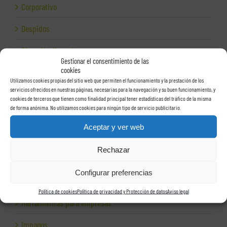
Corporativo
Despidos
Dirección financiera
Gestionar el consentimiento de las
cookies
Empresas e Internet
Utilizamos cookies propias del sitio web que permiten el funcionamiento y la prestación de los
servicios ofrecidos en nuestras páginas, necesarias para la navegación y su buen funcionamiento, y
Exportación
cookies de terceros que tienen como finalidad principal tener estadísticas del tráfico de la misma
de forma anónima. No utilizamos cookies para ningún tipo de servicio publicitario.
Facturas
Aceptar y ver web
Grupos de sociedades
Rechazar
Hacienda
Configurar preferencias
Herencias
Política de cookies
Política de privacidad y Protección de datos
Aviso legal
Herramientas para empresas
Impagos