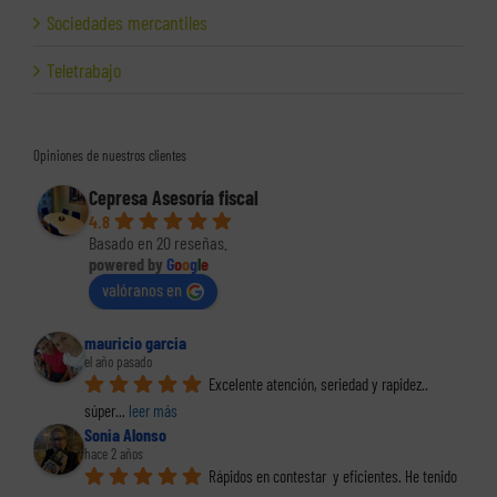
Sociedades mercantiles
Teletrabajo
Opiniones de nuestros clientes
Cepresa Asesoría fiscal
4.8
Basado en 20 reseñas.
powered by
G
o
o
g
l
e
valóranos en
mauricio garcia
el año pasado
Excelente atención, seriedad y rapidez.. 
súper
... 
leer más
Sonia Alonso
hace 2 años
Rápidos en contestar  y eficientes. He tenido 