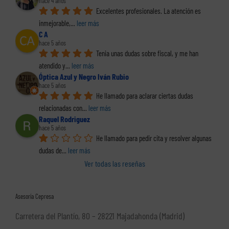
hace 4 años
Excelentes profesionales. La atención es 
inmejorable,
... 
leer más
C A
hace 5 años
Tenia unas dudas sobre fiscal, y me han 
atendido y
... 
leer más
Óptica Azul y Negro Iván Rubio
hace 5 años
He llamado para aclarar ciertas dudas 
relacionadas con
... 
leer más
Raquel Rodriguez
hace 5 años
He llamado para pedir cita y resolver algunas 
dudas de
... 
leer más
Ver todas las reseñas
Asesoría Cepresa
Carretera del Plantío, 80 – 28221 Majadahonda (Madrid)