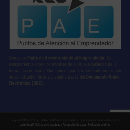
Somos un
Punto de Asesoramiento al Emprendedor
. Le
asesoraremos sobre los trámites de su nueva sociedad de la
forma más eficiente. Podemos iniciar el trámite administrativo
de constitución de la sociedad a través del
Documento Único
Electrónico (DUE).
Copyright 2015 CEPRESA, Control de Gestión Empresarial S.L. | Reservados todos los derechos |
Aviso legal
|
Política de privacidad y Protección de datos
|
Política de cookies