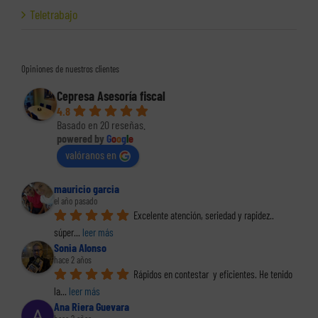
Teletrabajo
Opiniones de nuestros clientes
Cepresa Asesoría fiscal
4.8
Basado en 20 reseñas.
powered by
G
o
o
g
l
e
valóranos en
mauricio garcia
el año pasado
Excelente atención, seriedad y rapidez.. 
súper
... 
leer más
Sonia Alonso
hace 2 años
Rápidos en contestar  y eficientes. He tenido 
la
... 
leer más
Ana Riera Guevara