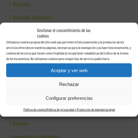
Despidos
Dirección financiera
Empresas e Internet
Gestionar el consentimiento de las
cookies
Utilizamos cookies propias del sitio web que permiten el funcionamiento y la prestación de los
Exportación
servicios ofrecidos en nuestras páginas, necesarias para la navegación y su buen funcionamiento, y
cookies de terceros que tienen como finalidad principal tener estadísticas del tráfico de la misma
Facturas
de forma anónima. No utilizamos cookies para ningún tipo de servicio publicitario.
Grupos de sociedades
Aceptar y ver web
Hacienda
Rechazar
Herencias
Configurar preferencias
Herramientas para empresas
Política de cookies
Política de privacidad y Protección de datos
Aviso legal
Impagos
Inspección de Hacienda