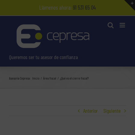
Saltar
Llámenos ahora:
91 531 65 04
al
contenido
Queremos ser tu asesor de confianza
Asesoría Cepresa:
Inicio
Área fiscal
¿Qué es el cierre fiscal?
Anterior
Siguiente