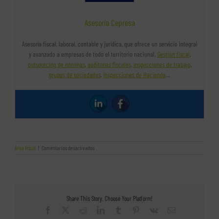
Asesoría Cepresa
Asesoría fiscal, laboral, contable y jurídica, que ofrece un servicio integral
y avanzado a empresas de todo el territorio nacional.
Gestión fiscal
,
outsourcing de nóminas
,
auditorías fiscales
,
inspecciones de trabajo
,
grupos de sociedades
,
inspecciones de Hacienda
…
en
Área fiscal
|
Comentarios desactivados
¿Qué
es
el
cierre
fiscal?
Share This Story, Choose Your Platform!
Facebook
X
Reddit
LinkedIn
Tumblr
Pinterest
Vk
Correo
electrónico