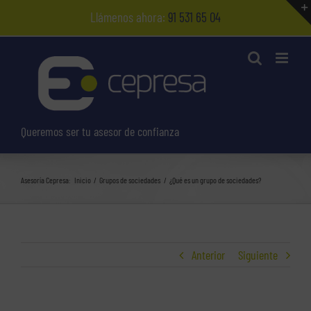
Saltar
Llámenos ahora:
91 531 65 04
al
contenido
Queremos ser tu asesor de confianza
Asesoría Cepresa:
Inicio
Grupos de sociedades
¿Qué es un grupo de sociedades?
Anterior
Siguiente