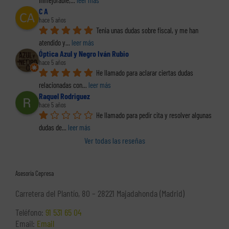
inmejorable,
... 
leer más
C A
hace 5 años
Tenia unas dudas sobre fiscal, y me han 
atendido y
... 
leer más
Óptica Azul y Negro Iván Rubio
hace 5 años
He llamado para aclarar ciertas dudas 
relacionadas con
... 
leer más
Raquel Rodriguez
hace 5 años
He llamado para pedir cita y resolver algunas 
dudas de
... 
leer más
Ver todas las reseñas
Asesoría Cepresa
Carretera del Plantío, 80 – 28221 Majadahonda (Madrid)
Teléfono:
91 531 65 04
Email:
Email