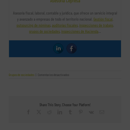
Asesoría Cepresa
Asesoría fiscal, laboral, contable y jurídica, que ofrece un servicio integral
y avanzado a empresas de todo el territorio nacional.
Gestión fiscal
,
outsourcing de nóminas
,
auditorías fiscales
,
inspecciones de trabajo
,
grupos de sociedades
,
inspecciones de Hacienda
…
en
Grupos de sociedades
|
Comentarios desactivados
¿Qué
es
un
grupo
de
sociedades?
Share This Story, Choose Your Platform!
Facebook
X
Reddit
LinkedIn
Tumblr
Pinterest
Vk
Correo
electrónico