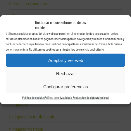
Dirección financiera
Empresas e Internet
Gestionar el consentimiento de las
cookies
Exportación
Utilizamos cookies propias del sitio web que permiten el funcionamiento y la prestación de los
servicios ofrecidos en nuestras páginas, necesarias para la navegación y su buen funcionamiento, y
Facturas
cookies de terceros que tienen como finalidad principal tener estadísticas del tráfico de la misma
de forma anónima. No utilizamos cookies para ningún tipo de servicio publicitario.
Grupos de sociedades
Aceptar y ver web
Hacienda
Rechazar
Herencias
Configurar preferencias
Herramientas para empresas
Política de cookies
Política de privacidad y Protección de datos
Aviso legal
Impagos
Inspección de Hacienda
Inspección fiscal