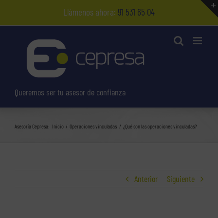
Saltar
Llámenos ahora:
91 531 65 04
al
contenido
Queremos ser tu asesor de confianza
Asesoría Cepresa:
Inicio
Operaciones vinculadas
¿Qué son las operaciones vinculadas?
Anterior
Siguiente