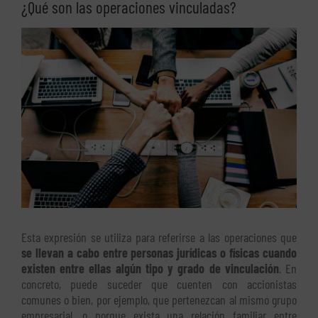
¿Qué son las operaciones vinculadas?
Ver
imagen
más
grande
Esta expresión se utiliza para referirse a las operaciones que
se llevan a cabo entre personas jurídicas o físicas cuando
existen entre ellas algún tipo y grado de vinculación
. En
concreto, puede suceder que cuenten con accionistas
comunes o bien, por ejemplo, que pertenezcan al mismo grupo
empresarial, o porque exista una relación familiar entre