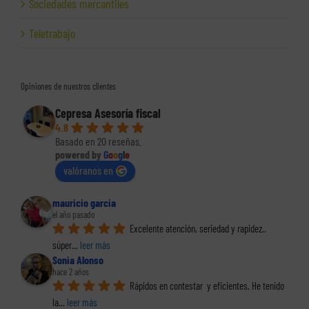
Sociedades mercantiles
Teletrabajo
Opiniones de nuestros clientes
Cepresa Asesoría fiscal
4.8
Basado en 20 reseñas.
powered by
G
o
o
g
l
e
valóranos en
mauricio garcia
el año pasado
Excelente atención, seriedad y rapidez.. 
súper
... 
leer más
Sonia Alonso
hace 2 años
Rápidos en contestar  y eficientes. He tenido 
la
... 
leer más