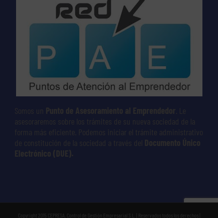
Somos un
Punto de Asesoramiento al Emprendedor
. Le
asesoraremos sobre los trámites de su nueva sociedad de la
forma más eficiente. Podemos iniciar el trámite administrativo
de constitución de la sociedad a través del
Documento Único
Electrónico (DUE).
Copyright 2015 CEPRESA, Control de Gestión Empresarial S.L. | Reservados todos los derechos |