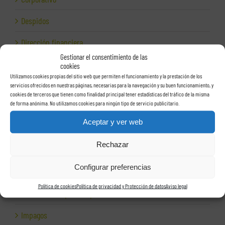
Despidos
Dirección financiera
Gestionar el consentimiento de las
Empresas e Internet
cookies
Utilizamos cookies propias del sitio web que permiten el funcionamiento y la prestación de los
Exportación
servicios ofrecidos en nuestras páginas, necesarias para la navegación y su buen funcionamiento, y
cookies de terceros que tienen como finalidad principal tener estadísticas del tráfico de la misma
de forma anónima. No utilizamos cookies para ningún tipo de servicio publicitario.
Facturas
Aceptar y ver web
Grupos de sociedades
Rechazar
Hacienda
Configurar preferencias
Herencias
Política de cookies
Política de privacidad y Protección de datos
Aviso legal
Herramientas para empresas
Impagos