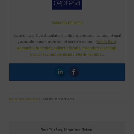
Asesoría Cepresa
Asesoría fiscal, laboral, contable y jurídica, que ofrece un servicio integral
y avanzado a empresas de todo el territorio nacional.
Gestión fiscal
,
outsourcing de nóminas
,
auditorías fiscales
,
inspecciones de trabajo
,
grupos de sociedades
,
inspecciones de Hacienda
…
en
Operaciones vinculadas
|
Comentarios desactivados
¿Qué
son
las
operaciones
vinculadas?
Share This Story, Choose Your Platform!