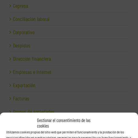
Cepresa
Conciliación laboral
Corporativo
Despidos
Dirección financiera
Empresas e Internet
Exportación
Facturas
Grupos de sociedades
Gestionar el consentimiento de las
Hacienda
cookies
Utilizamos cookies propias del sitio web que permiten el funcionamiento y la prestación de los
servicios ofrecidos en nuestras páginas, necesarias para la navegación y su buen funcionamiento, y