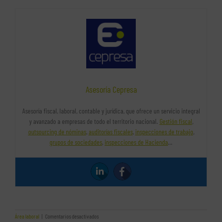
Asesoría Cepresa
Asesoría fiscal, laboral, contable y jurídica, que ofrece un servicio integral
y avanzado a empresas de todo el territorio nacional.
Gestión fiscal
,
outsourcing de nóminas
,
auditorías fiscales
,
inspecciones de trabajo
,
grupos de sociedades
,
inspecciones de Hacienda
…
en
Área laboral
|
Comentarios desactivados