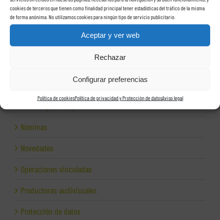
Herencias
cookies de terceros que tienen como finalidad principal tener estadísticas del tráfico de la misma
de forma anónima. No utilizamos cookies para ningún tipo de servicio publicitario.
Herramientas para empresas
Aceptar y ver web
Impagos
Rechazar
Inspección de Hacienda
Configurar preferencias
Inspección fiscal
Política de cookies
Política de privacidad y Protección de datos
Aviso legal
Internet para empresas
Nóminas
Novedades
Operaciones vinculadas
Productoras audivisuales
Protección de datos