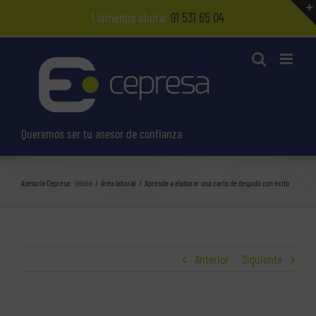
Saltar
Llámenos ahora:
91 531 65 04
al
contenido
Queremos ser tu asesor de confianza
Asesoría Cepresa:
Inicio
Área laboral
Aprende a elaborar una carta de despido con éxito
Anterior
Siguiente