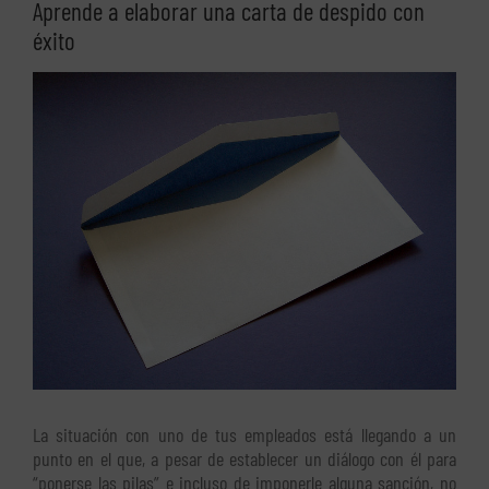
Aprende a elaborar una carta de despido con
éxito
Ver
imagen
más
grande
La situación con uno de tus empleados está llegando a un
punto en el que, a pesar de establecer un diálogo con él para
“ponerse las pilas” e incluso de imponerle alguna sanción, no