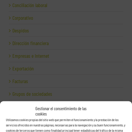
Conciliación laboral
Corporativo
Despidos
Dirección financiera
Empresas e Internet
Exportación
Facturas
Grupos de sociedades
Hacienda
Gestionar el consentimiento de las
cookies
Herencias
Utilizamos cookies propias del sitio web que permiten el funcionamiento y la prestación de los
servicios ofrecidos en nuestras páginas, necesarias para la navegación y su buen funcionamiento, y
cookies de terceros que tienen como finalidad principal tener estadísticas del tráfico de la misma
Herramientas para empresas