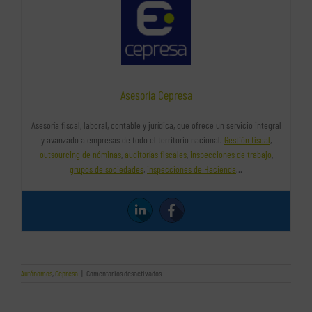
Asesoría Cepresa
Asesoría fiscal, laboral, contable y jurídica, que ofrece un servicio integral
y avanzado a empresas de todo el territorio nacional.
Gestión fiscal
,
outsourcing de nóminas
,
auditorías fiscales
,
inspecciones de trabajo
,
grupos de sociedades
,
inspecciones de Hacienda
…
en
Autónomos
,
Cepresa
|
Comentarios desactivados
Información
básica
antes