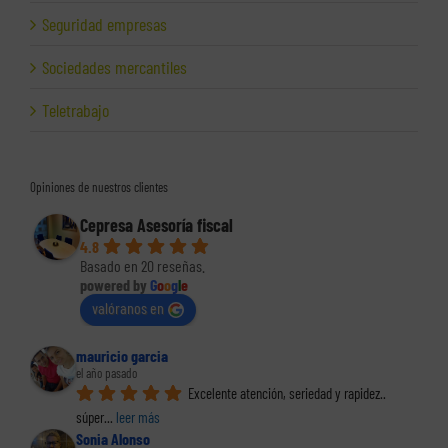
Seguridad empresas
Sociedades mercantiles
Teletrabajo
Opiniones de nuestros clientes
Cepresa Asesoría fiscal
4.8
Basado en 20 reseñas.
powered by
G
o
o
g
l
e
valóranos en
mauricio garcia
el año pasado
Excelente atención, seriedad y rapidez.. 
súper
... 
leer más
Sonia Alonso