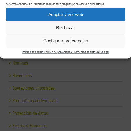
de forma anónima. No utilizamos cookies para ningún tipo de servicio publicitario.
Impagos
Aceptar y ver web
Inspección de Hacienda
Rechazar
Inspección fiscal
Configurar preferencias
Internet para empresas
Política de cookies
Política de privacidad y Protección de datos
Aviso legal
Nóminas
Novedades
Operaciones vinculadas
Productoras audivisuales
Protección de datos
Recursos Humanos