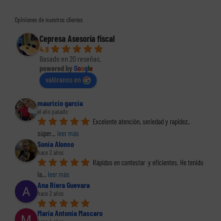
Opiniones de nuestros clientes
Cepresa Asesoría fiscal
4.8
Basado en 20 reseñas.
powered by
G
o
o
g
l
e
valóranos en
mauricio garcia
el año pasado
Excelente atención, seriedad y rapidez.. 
súper
... 
leer más
Sonia Alonso
hace 2 años
Rápidos en contestar  y eficientes. He tenido 
la
... 
leer más
Ana Riera Guevara
hace 2 años
Maria Antonia Mascaro