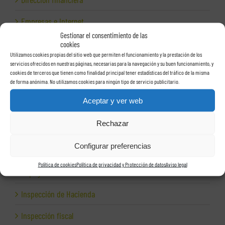
Empresas e Internet
Gestionar el consentimiento de las
Exportación
cookies
Utilizamos cookies propias del sitio web que permiten el funcionamiento y la prestación de los
Facturas
servicios ofrecidos en nuestras páginas, necesarias para la navegación y su buen funcionamiento, y
cookies de terceros que tienen como finalidad principal tener estadísticas del tráfico de la misma
de forma anónima. No utilizamos cookies para ningún tipo de servicio publicitario.
Grupos de sociedades
Aceptar y ver web
Hacienda
Rechazar
Herencias
Configurar preferencias
Herramientas para empresas
Política de cookies
Política de privacidad y Protección de datos
Aviso legal
Impagos
Inspección de Hacienda
Inspección fiscal