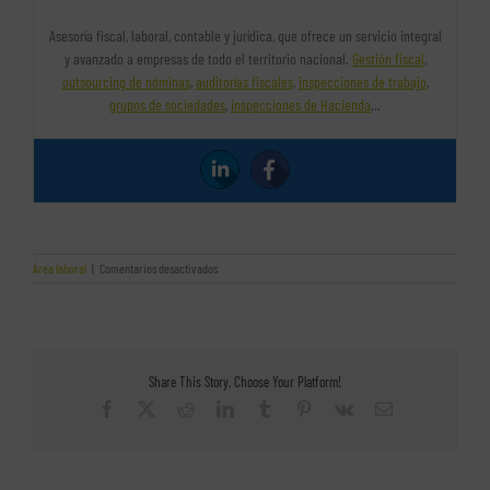
Asesoría fiscal, laboral, contable y jurídica, que ofrece un servicio integral
y avanzado a empresas de todo el territorio nacional.
Gestión fiscal
,
outsourcing de nóminas
,
auditorías fiscales
,
inspecciones de trabajo
,
grupos de sociedades
,
inspecciones de Hacienda
…
en
Área laboral
|
Comentarios desactivados
Claves
para
cumplimentar
los
partes
de
Share This Story, Choose Your Platform!
accidentes
de
Facebook
X
Reddit
LinkedIn
Tumblr
Pinterest
Vk
Correo
trabajo
electrónico