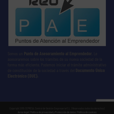
Somos un
Punto de Asesoramiento al Emprendedor
. Le
asesoraremos sobre los trámites de su nueva sociedad de la
forma más eficiente. Podemos iniciar el trámite administrativo
de constitución de la sociedad a través del
Documento Único
Electrónico (DUE).
Copyright 2015 CEPRESA, Control de Gestión Empresarial S.L. | Reservados todos los derechos |
Aviso legal
|
Política de privacidad y Protección de datos
|
Política de cookies