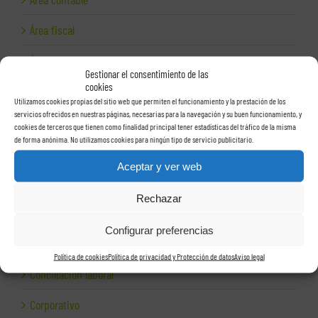
Área fiscal
Área jurídica
Gestionar el consentimiento de las
cookies
Área laboral
Utilizamos cookies propias del sitio web que permiten el funcionamiento y la prestación de los
servicios ofrecidos en nuestras páginas, necesarias para la navegación y su buen funcionamiento, y
Auditoría laboral
cookies de terceros que tienen como finalidad principal tener estadísticas del tráfico de la misma
de forma anónima. No utilizamos cookies para ningún tipo de servicio publicitario.
Auditorías
Aceptar y ver web
Autónomos
Rechazar
Ayudas a empresas
Configurar preferencias
Cepresa
Política de cookies
Política de privacidad y Protección de datos
Aviso legal
Conciliación laboral
Corporativo