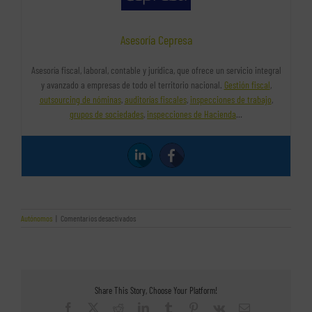
Asesoría Cepresa
Asesoría fiscal, laboral, contable y jurídica, que ofrece un servicio integral
y avanzado a empresas de todo el territorio nacional.
Gestión fiscal
,
outsourcing de nóminas
,
auditorías fiscales
,
inspecciones de trabajo
,
grupos de sociedades
,
inspecciones de Hacienda
…
en
Autónomos
|
Comentarios desactivados
Claves
para
alquilar
un
despacho
Share This Story, Choose Your Platform!
Facebook
X
Reddit
LinkedIn
Tumblr
Pinterest
Vk
Correo