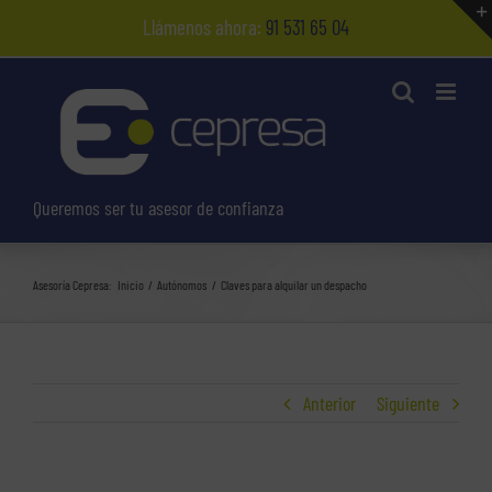
Saltar
Llámenos ahora:
91 531 65 04
al
contenido
Queremos ser tu asesor de confianza
Asesoría Cepresa:
Inicio
Autónomos
Claves para alquilar un despacho
Anterior
Siguiente