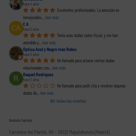
hace 4 años
Excelentes profesionales. La atención es 
inmejorable,
... 
leer más
C A
hace 5 años
Tenia unas dudas sobre fiscal, y me han 
atendido y
... 
leer más
Óptica Azul y Negro Iván Rubio
hace 5 años
He llamado para aclarar ciertas dudas 
relacionadas con
... 
leer más
Raquel Rodriguez
hace 5 años
He llamado para pedir cita y resolver algunas 
dudas de
... 
leer más
Ver todas las reseñas
Asesoría Cepresa
Carretera del Plantío, 80 – 28221 Majadahonda (Madrid)