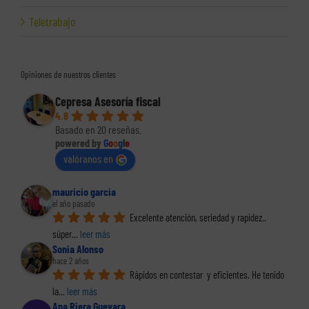
Teletrabajo
Opiniones de nuestros clientes
Cepresa Asesoría fiscal
4.8
Basado en 20 reseñas.
powered by
G
o
o
g
l
e
valóranos en
mauricio garcia
el año pasado
Excelente atención, seriedad y rapidez.. 
súper
... 
leer más
Sonia Alonso
hace 2 años
Rápidos en contestar  y eficientes. He tenido 
la
... 
leer más
Ana Riera Guevara