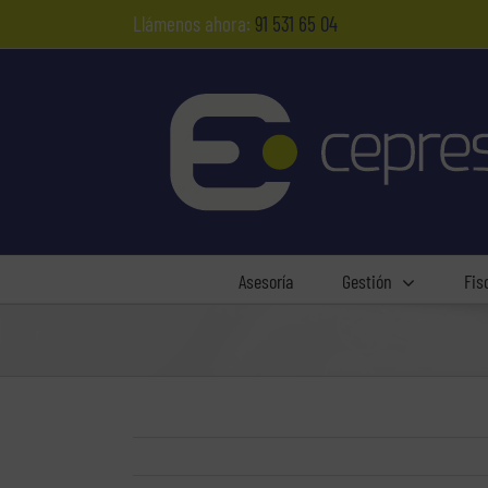
Saltar
Llámenos ahora:
91 531 65 04
al
contenido
Asesoría
Gestión
Fis