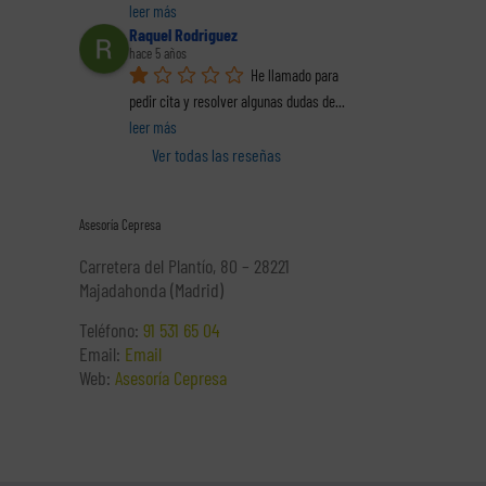
leer más
Raquel Rodriguez
hace 5 años
He llamado para 
pedir cita y resolver algunas dudas de
... 
leer más
Ver todas las reseñas
Asesoría Cepresa
Carretera del Plantío, 80 – 28221
Majadahonda (Madrid)
Teléfono:
91 531 65 04
Email:
Email
Web:
Asesoría Cepresa