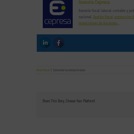
Asesoría Cepresa
Asesoría fiscal, laboral, contable y ju
nacional.
Gestión fiscal
,
outsourcing 
inspecciones de Hacienda
…
en
Área fiscal
|
Comentarios desactivados
La
vía
administrativa
para
reclamar
una
Share This Story, Choose Your Platform!
sanción
de
Hacienda