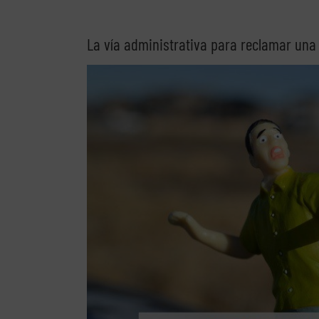
La vía administrativa para reclamar una
Ver
imagen
más
grande