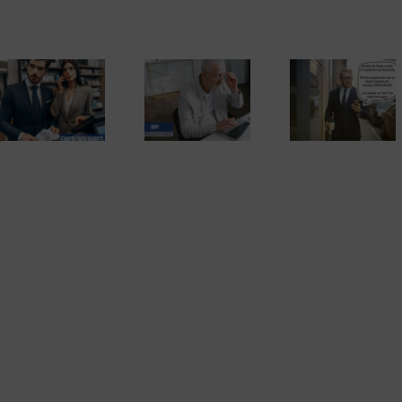
El Tribunal
Supremo
contradice a
Las inspecciones
Hacienda y elimina
por sorpresa en el
El fraude fisc
la obligación de
domicilio con la
de 2)
presentar la
nueva ley contra el
declaración de la
fraude fiscal
renta por internet.
La sentencia