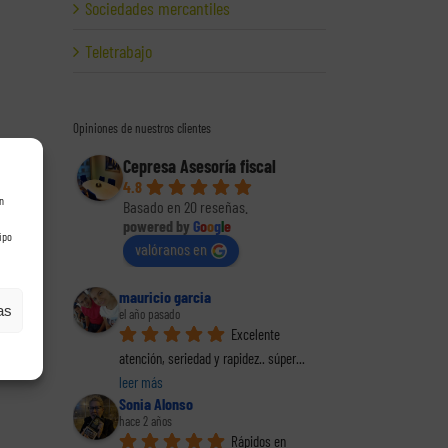
Sociedades mercantiles
Teletrabajo
Opiniones de nuestros clientes
Cepresa Asesoría fiscal
4.8
n
Basado en 20 reseñas.
powered by
G
o
o
g
l
e
ipo
valóranos en
mauricio garcia
as
el año pasado
Excelente 
atención, seriedad y rapidez.. súper
... 
leer más
Sonia Alonso
hace 2 años
Rápidos en 