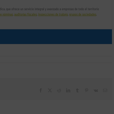
rídica, que ofrece un servicio integral y avanzado a empresas de todo el territorio
de nóminas
,
auditorías fiscales
,
inspecciones de trabajo
,
grupos de sociedades
,
Facebook
X
Reddit
LinkedIn
Tumblr
Pinterest
Vk
Cor
elec