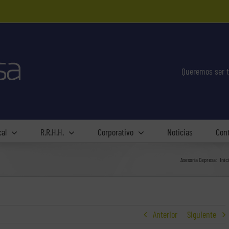
Queremos ser t
cal
R.R.H.H.
Corporativo
Noticias
Con
Asesoría Cepresa:
Inic
Anterior
Siguiente