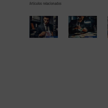
Artículos relacionados
El perfil de los
El fraude fiscal (2
Los delitos fiscales
emprendedores
de 2)
(1 de 2)
españoles. Informe
completo en pdf