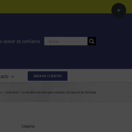
Toggle
Sliding
Bar
Area
Buscar:
u asesor de confianza
tacto
ÁREA DE CLIENTES
io
Área fiscal
La vía administrativa para reclamar una sanción de Hacienda
Categorías