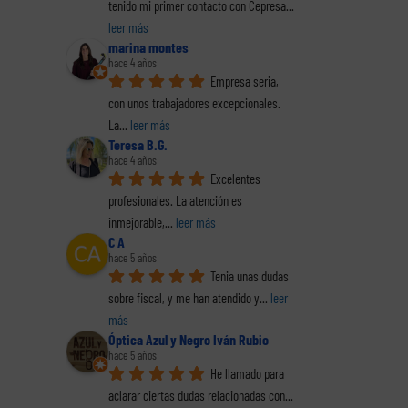
tenido mi primer contacto con Cepresa
... 
leer más
marina montes
E
hace 4 años
Empresa seria, 
co
El perfil de los
con unos trabajadores excepcionales. 
Hacie
al (2
Los delitos fiscales
emprendedores
la o
La
... 
leer más
(1 de 2)
españoles. Informe
pr
Teresa B.G.
completo en pdf
decl
hace 4 años
renta
Excelentes 
La
profesionales. La atención es 
inmejorable,
... 
leer más
C A
hace 5 años
Tenia unas dudas 
sobre fiscal, y me han atendido y
... 
leer 
más
Óptica Azul y Negro Iván Rubio
hace 5 años
He llamado para 
aclarar ciertas dudas relacionadas con
... 