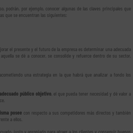
o, podrán, por ejemplo, conocer algunas de las claves principales que
 las que se encuentran las siguientes:
jorar el presente y el futuro de la empresa es determinar una adecuada
 aquella se dé a conocer, se consolide y refuerce dentro de su sector,
acometiendo una estrategia en la que habrá que analizar a fondo los
adecuado público objetivo
, el que pueda tener necesidad y dé valor a
ce.
misma posee
con respecto a sus competidores más directos y también
ente a ellos.
cuado, justo y apropiado para atraer a los clientes y conseguir buenos