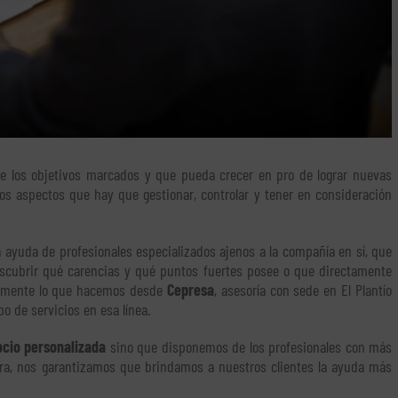
ce los objetivos marcados y que pueda crecer en pro de lograr nuevas
os aspectos que hay que gestionar, controlar y tener en consideración
a ayuda de profesionales especializados ajenos a la compañía en sí, que
scubrir qué carencias y qué puntos fuertes posee o que directamente
samente lo que hacemos desde
Cepresa
, asesoría con sede en El Plantío
 de servicios en esa línea.
ocio personalizada
sino que disponemos de los profesionales con más
nera, nos garantizamos que brindamos a nuestros clientes la ayuda más