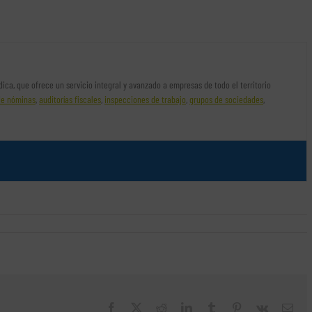
rídica, que ofrece un servicio integral y avanzado a empresas de todo el territorio
de nóminas
,
auditorías fiscales
,
inspecciones de trabajo
,
grupos de sociedades
,
Facebook
X
Reddit
LinkedIn
Tumblr
Pinterest
Vk
Cor