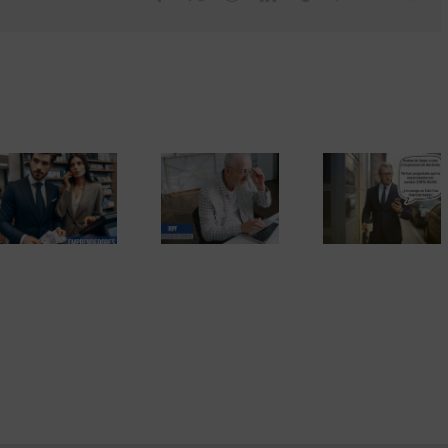
elec
El Tribunal
Supremo
contradice a
Las inspecciones
Hacienda y elimina
por sorpresa en el
El fraude fisc
la obligación de
domicilio con la
de 2)
presentar la
nueva ley contra el
declaración de la
fraude fiscal
renta por internet.
La sentencia