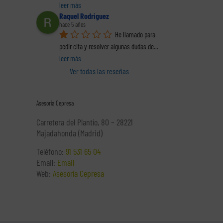
leer más
trónico
Raquel Rodriguez
hace 5 años
He llamado para 
pedir cita y resolver algunas dudas de
... 
leer más
E
Ver todas las reseñas
co
El perfil de los
Hacie
Asesoría Cepresa
al (2
Los delitos fiscales
emprendedores
la o
(1 de 2)
españoles. Informe
pr
Carretera del Plantío, 80 – 28221
completo en pdf
decl
Majadahonda (Madrid)
renta
La
Teléfono:
91 531 65 04
Email:
Email
Web:
Asesoría Cepresa