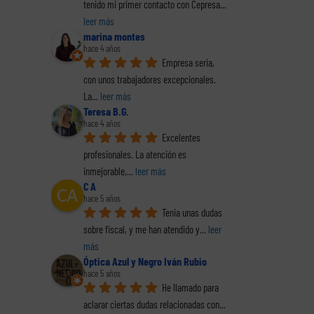
tenido mi primer contacto con Cepresa
... 
leer más
marina montes
hace 4 años
Empresa seria, 
con unos trabajadores excepcionales. 
La
... 
leer más
Teresa B.G.
hace 4 años
Excelentes 
profesionales. La atención es 
inmejorable,
... 
leer más
C A
hace 5 años
Tenia unas dudas 
sobre fiscal, y me han atendido y
... 
leer 
más
Óptica Azul y Negro Iván Rubio
hace 5 años
He llamado para 
aclarar ciertas dudas relacionadas con
... 
reo