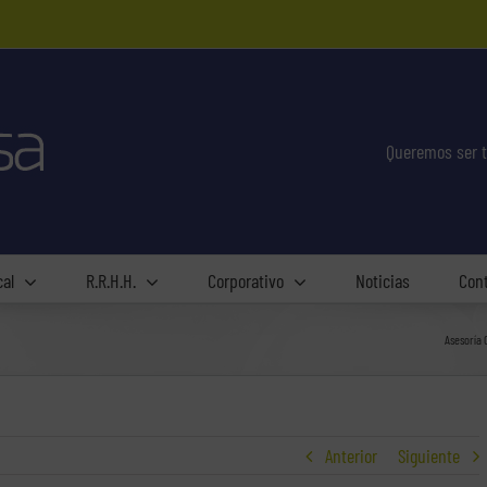
Queremos ser t
cal
R.R.H.H.
Corporativo
Noticias
Con
Asesoría 
Anterior
Siguiente