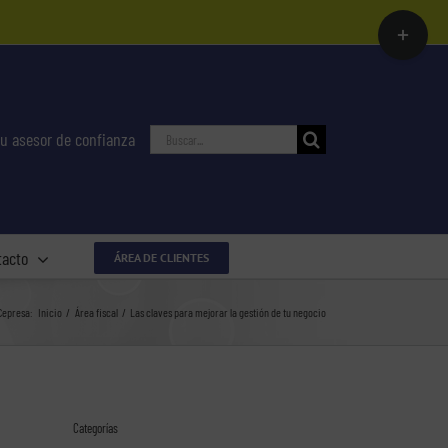
Toggle
Sliding
Bar
Area
Buscar:
u asesor de confianza
tacto
ÁREA DE CLIENTES
Cepresa:
Inicio
Área fiscal
Las claves para mejorar la gestión de tu negocio
Categorías