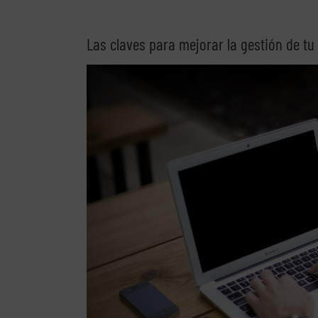
Las claves para mejorar la gestión de tu
Ver
imagen
más
grande