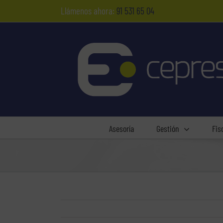
Saltar
Llámenos ahora:
91 531 65 04
al
contenido
Asesoría
Gestión
Fis