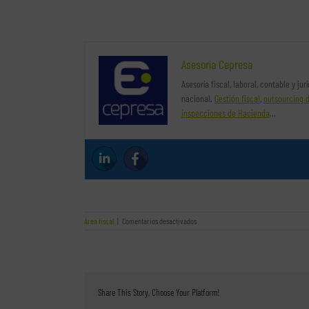
Asesoría Cepresa
Asesoría fiscal, laboral, contable y ju
nacional.
Gestión fiscal
,
outsourcing 
inspecciones de Hacienda
…
en
Área fiscal
|
Comentarios desactivados
Las
claves
para
mejorar
la
gestión
Share This Story, Choose Your Platform!
de
tu