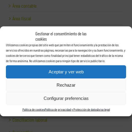
Área contable
Área fiscal
Área jurídica
Gestionar el consentimiento de las
cookies
Área laboral
Utilizamos cookies propias del sitio web que permiten el funcionamiento y la prestación de los
servicios ofrecidos en nuestras páginas, necesarias para la navegación y su buen funcionamiento, y
Auditoría laboral
cookies de terceros que tienen como finalidad principal tener estadísticas del tráfico de la misma
de forma anónima. No utilizamos cookies para ningún tipo de servicio publicitario.
Auditorías
Aceptar y ver web
Autónomos
Rechazar
Ayudas a empresas
Configurar preferencias
Cepresa
Política de cookies
Política de privacidad y Protección de datos
Aviso legal
Conciliación laboral