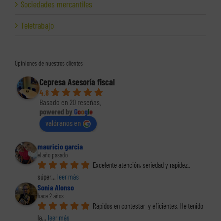
Sociedades mercantiles
Teletrabajo
Opiniones de nuestros clientes
Cepresa Asesoría fiscal
4.8
Basado en 20 reseñas.
powered by
G
o
o
g
l
e
valóranos en
mauricio garcia
el año pasado
Excelente atención, seriedad y rapidez.. 
súper
... 
leer más
Sonia Alonso
hace 2 años
Rápidos en contestar  y eficientes. He tenido 
la
... 
leer más