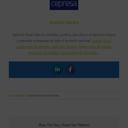
Asesoría Cepresa
Asesoría fiscal, laboral, contable y jurídica, que ofrece un servicio integral
y avanzado a empresas de todo el territorio nacional.
Gestión fiscal
,
outsourcing de nóminas
,
auditorías fiscales
,
inspecciones de trabajo
,
grupos de sociedades
,
inspecciones de Hacienda
…
en
Área contable
|
Comentarios desactivados
Las
empresas
gacela
Share This Story, Choose Your Platform!