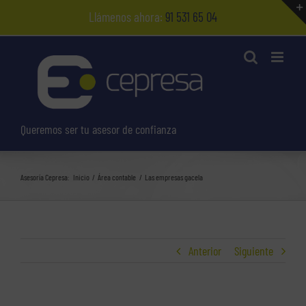
Saltar
Llámenos ahora:
91 531 65 04
al
contenido
Queremos ser tu asesor de confianza
Asesoría Cepresa:
Inicio
Área contable
Las empresas gacela
Anterior
Siguiente