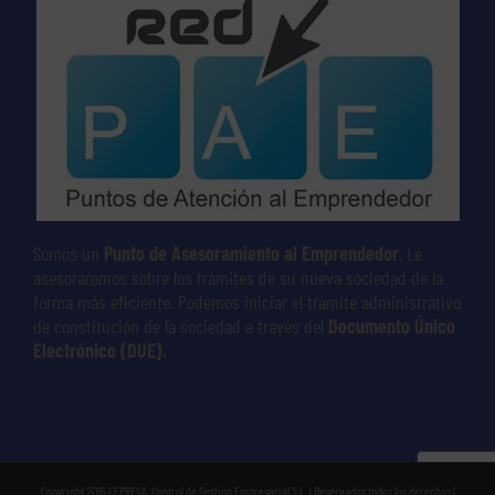
Somos un
Punto de Asesoramiento al Emprendedor
. Le
asesoraremos sobre los trámites de su nueva sociedad de la
forma más eficiente. Podemos iniciar el trámite administrativo
de constitución de la sociedad a través del
Documento Único
Electrónico (DUE).
Copyright 2015 CEPRESA, Control de Gestión Empresarial S.L. | Reservados todos los derechos |