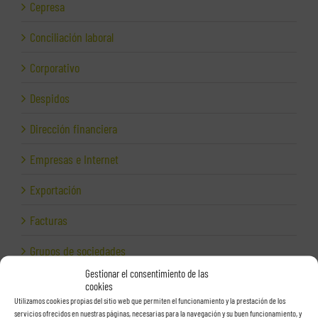
Cepresa
Conciliación laboral
Corporativo
Despidos
Dirección financiera
Empresas e Internet
Exportación
Facturas
Grupos de sociedades
Gestionar el consentimiento de las
Hacienda
cookies
Utilizamos cookies propias del sitio web que permiten el funcionamiento y la prestación de los
Herencias
servicios ofrecidos en nuestras páginas, necesarias para la navegación y su buen funcionamiento, y