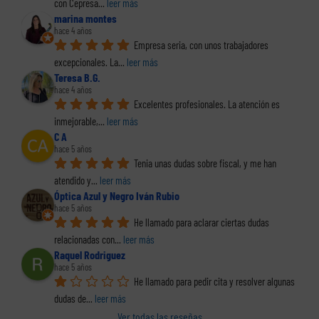
con Cepresa
... 
leer más
marina montes
hace 4 años
Empresa seria, con unos trabajadores 
excepcionales. La
... 
leer más
Teresa B.G.
hace 4 años
Excelentes profesionales. La atención es 
inmejorable,
... 
leer más
C A
hace 5 años
Tenia unas dudas sobre fiscal, y me han 
atendido y
... 
leer más
Óptica Azul y Negro Iván Rubio
hace 5 años
He llamado para aclarar ciertas dudas 
relacionadas con
... 
leer más
Raquel Rodriguez
hace 5 años
He llamado para pedir cita y resolver algunas 
dudas de
... 
leer más
Ver todas las reseñas