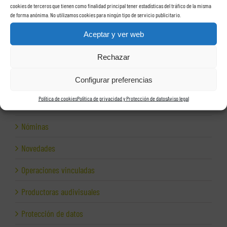
cookies de terceros que tienen como finalidad principal tener estadísticas del tráfico de la misma
de forma anónima. No utilizamos cookies para ningún tipo de servicio publicitario.
Herramientas para empresas
Aceptar y ver web
Impagos
Rechazar
Inspección de Hacienda
Configurar preferencias
Inspección fiscal
Política de cookies
Política de privacidad y Protección de datos
Aviso legal
Internet para empresas
Nóminas
Novedades
Operaciones vinculadas
Productoras audivisuales
Protección de datos