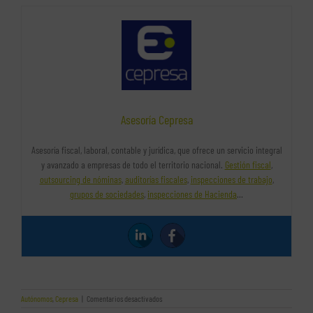
Asesoría Cepresa
Asesoría fiscal, laboral, contable y jurídica, que ofrece un servicio integral
y avanzado a empresas de todo el territorio nacional.
Gestión fiscal
,
outsourcing de nóminas
,
auditorías fiscales
,
inspecciones de trabajo
,
grupos de sociedades
,
inspecciones de Hacienda
…
en
Autónomos
,
Cepresa
|
Comentarios desactivados
¿Qué