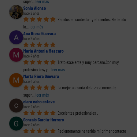
súper
... 
leer más
Sonia Alonso
hace 2 años
Rápidos en contestar  y eficientes. He tenido 
la
... 
leer más
Ana Riera Guevara
hace 2 años
Maria Antonia Mascaro
hace 4 años
Trato excelente y muy cercano.Son muy 
profesionales, y
... 
leer más
Marta Riera Guevara
hace 4 años
La mejor asesoría de la zona noroeste, 
super
... 
leer más
clara cabo esteve
hace 4 años
Excelentes profesionales .
Gonzalo Garcia-Herrero
hace 4 años
Recientemente he tenido mi primer contacto 