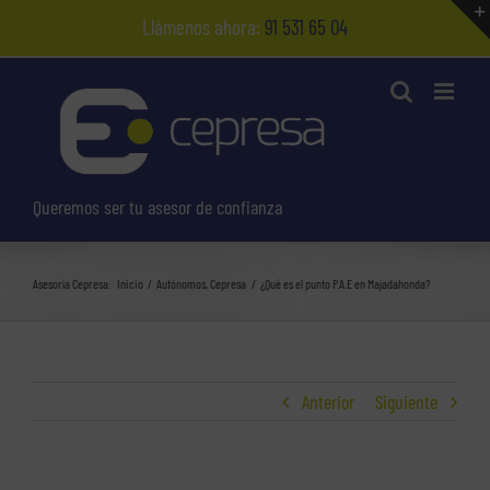
Saltar
Llámenos ahora:
91 531 65 04
al
contenido
Queremos ser tu asesor de confianza
Asesoría Cepresa:
Inicio
Autónomos
Cepresa
¿Qué es el punto P.A.E en Majadahonda?
Anterior
Siguiente