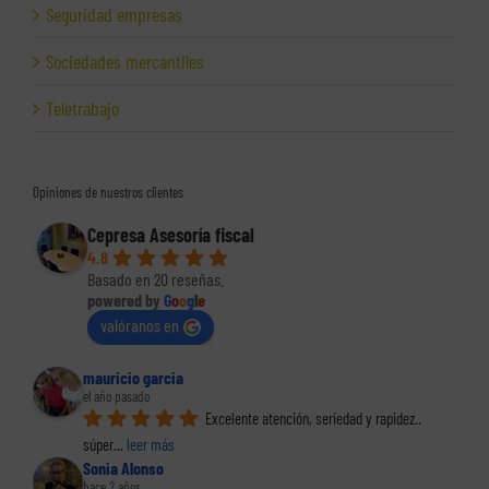
Seguridad empresas
Sociedades mercantiles
Teletrabajo
Opiniones de nuestros clientes
Cepresa Asesoría fiscal
4.8
Basado en 20 reseñas.
powered by
G
o
o
g
l
e
valóranos en
mauricio garcia
el año pasado
Excelente atención, seriedad y rapidez.. 
súper
... 
leer más
Sonia Alonso
hace 2 años