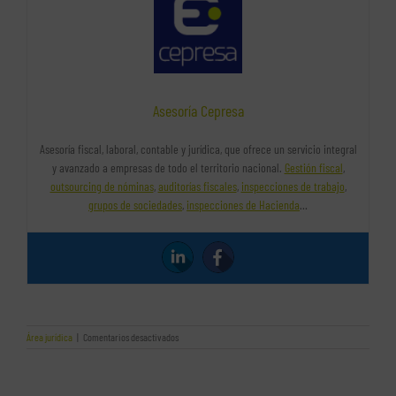
Asesoría Cepresa
Asesoría fiscal, laboral, contable y jurídica, que ofrece un servicio integral
y avanzado a empresas de todo el territorio nacional.
Gestión fiscal
,
outsourcing de nóminas
,
auditorías fiscales
,
inspecciones de trabajo
,
grupos de sociedades
,
inspecciones de Hacienda
…
en
Área jurídica
|
Comentarios desactivados
Tipos
de
sociedades
mercantiles