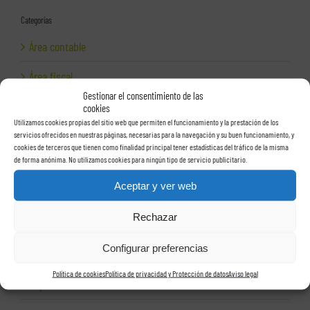
Categorías
Área contable
Área fiscal
Gestionar el consentimiento de las
Área jurídica
cookies
Utilizamos cookies propias del sitio web que permiten el funcionamiento y la prestación de los
Área laboral
servicios ofrecidos en nuestras páginas, necesarias para la navegación y su buen funcionamiento, y
cookies de terceros que tienen como finalidad principal tener estadísticas del tráfico de la misma
de forma anónima. No utilizamos cookies para ningún tipo de servicio publicitario.
Auditoría laboral
Aceptar y ver web
Auditorías
Rechazar
Autónomos
Configurar preferencias
Ayudas a empresas
Política de cookies
Política de privacidad y Protección de datos
Aviso legal
Cepresa