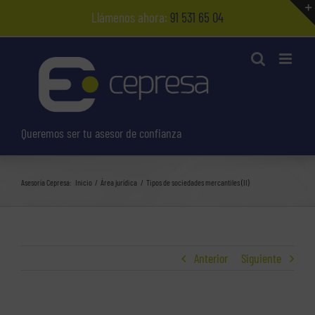
Saltar
Llámenos ahora:
91 531 65 04
al
contenido
Queremos ser tu asesor de confianza
Asesoría Cepresa:
Inicio
Área jurídica
Tipos de sociedades mercantiles (II)
Anterior
Siguiente