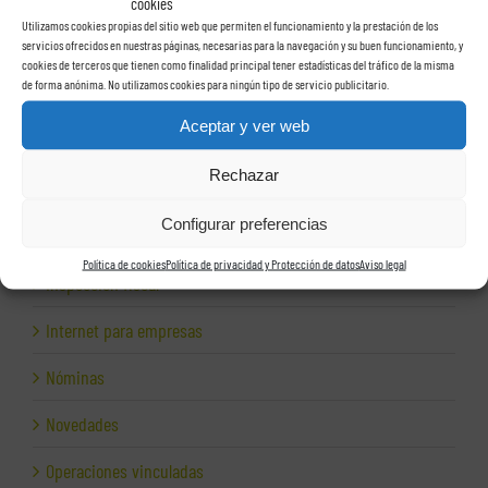
Grupos de sociedades
cookies
Utilizamos cookies propias del sitio web que permiten el funcionamiento y la prestación de los
servicios ofrecidos en nuestras páginas, necesarias para la navegación y su buen funcionamiento, y
Hacienda
cookies de terceros que tienen como finalidad principal tener estadísticas del tráfico de la misma
de forma anónima. No utilizamos cookies para ningún tipo de servicio publicitario.
Herencias
Aceptar y ver web
Herramientas para empresas
Rechazar
Impagos
Configurar preferencias
Inspección de Hacienda
Política de cookies
Política de privacidad y Protección de datos
Aviso legal
Inspección fiscal
Internet para empresas
Nóminas
Novedades
Operaciones vinculadas