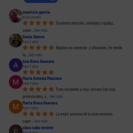
mauricio garcia
el año pasado
Excelente atención, seriedad y rapidez.. 
súper
... 
leer más
Sonia Alonso
hace 2 años
Rápidos en contestar  y eficientes. He tenido 
la
... 
leer más
Ana Riera Guevara
hace 2 años
Maria Antonia Mascaro
hace 4 años
Trato excelente y muy cercano.Son muy 
profesionales, y
... 
leer más
Marta Riera Guevara
hace 4 años
La mejor asesoría de la zona noroeste, 
super
... 
leer más
clara cabo esteve
hace 4 años