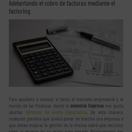
Adelantando el cobro de facturas mediante el
factoring
Ver
imagen
más
grande
Para ayudarte a conocer a fondo el mercado empresarial y el
mundo de las finanzas, desde la
asesoría Cepresa
nos gusta
abordar
términos de cierta importancia
. De esta manera,
cualquier persona que quiera poner en marcha una empresa o
que desee mejorar la gestión de la misma sabrá qué recursos
tiene al alcance de su mano para lograrlo. Precisamente por