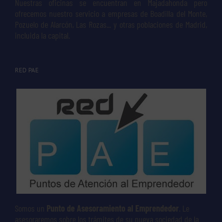
Nuestras oficinas se encuentran en Majadahonda pero
ofrecemos nuestro servicio a empresas de Boadilla del Monte,
Pozuelo de Alarcón, Las Rozas... y otras poblaciones de Madrid,
incluida la capital.
RED PAE
Somos un
Punto de Asesoramiento al Emprendedor
. Le
asesoraremos sobre los trámites de su nueva sociedad de la