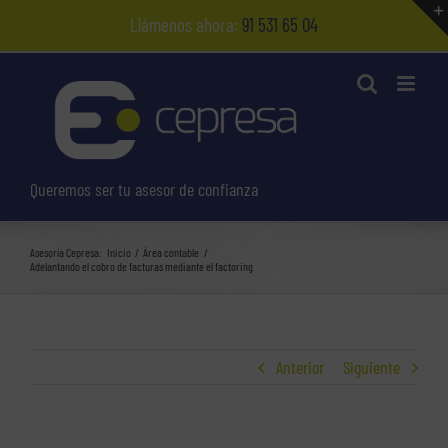
Saltar
Llámenos ahora:
91 531 65 04
al
contenido
Queremos ser tu asesor de confianza
Asesoría Cepresa:
Inicio
Área contable
Adelantando el cobro de facturas mediante el factoring
Anterior
Siguiente