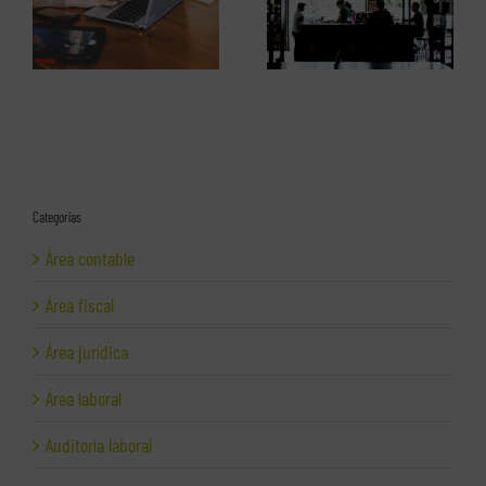
mo
Darse de alta como autónomo
Darse de alta como autónomo
(2)
(1)
Categorías
Área contable
Área fiscal
Área jurídica
Área laboral
Auditoría laboral