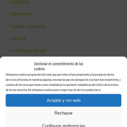
Auditorías
Autónomos
Ayudas a empresas
Cepresa
Conciliación laboral
Corporativo
Gestionar el consentimiento de las
cookies
Despidos
Utilizamos cookies propias del sitio web que permiten el funcionamiento y la prestación de los
servicios ofrecidos en nuestras páginas, necesarias para la navegación y su buen funcionamiento, y
cookies de terceros que tienen como finalidad principal tener estadísticas del tráfico de la misma
Dirección financiera
de forma anónima. No utilizamos cookies para ningún tipo de servicio publicitario.
Empresas e Internet
Aceptar y ver web
Exportación
Rechazar
Facturas
Configurar preferencias