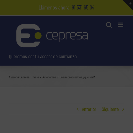
Saltar
Llámenos ahora:
91 531 65 04
al
contenido
Queremos ser tu asesor de confianza
Asesoría Cepresa:
Inicio
Autónomos
Los microcréditos, ¿qué son?
Anterior
Siguiente