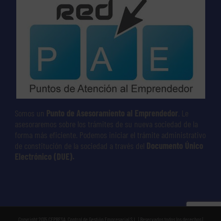
Somos un
Punto de Asesoramiento al Emprendedor
. Le
asesoraremos sobre los trámites de su nueva sociedad de la
forma más eficiente. Podemos iniciar el trámite administrativo
de constitución de la sociedad a través del
Documento Único
Electrónico (DUE).
Copyright 2015 CEPRESA, Control de Gestión Empresarial S.L. | Reservados todos los derechos |