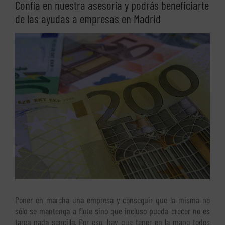
Confía en nuestra asesoría y podrás beneficiarte
de las ayudas a empresas en Madrid
Ver
imagen
más
grande
Poner en marcha una empresa y conseguir que la misma no
sólo se mantenga a flote sino que incluso pueda crecer no es
tarea nada sencilla. Por eso, hay que tener en la mano todos