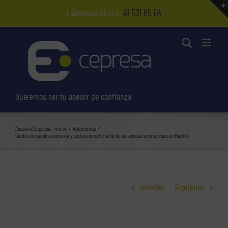
Saltar
Llámenos ahora:
91 531 65 04
al
contenido
Queremos ser tu asesor de confianza
Asesoría Cepresa:
Inicio
Autónomos
Confía en nuestra asesoría y podrás beneficiarte de las ayudas a empresas en Madrid
Anterior
Siguiente