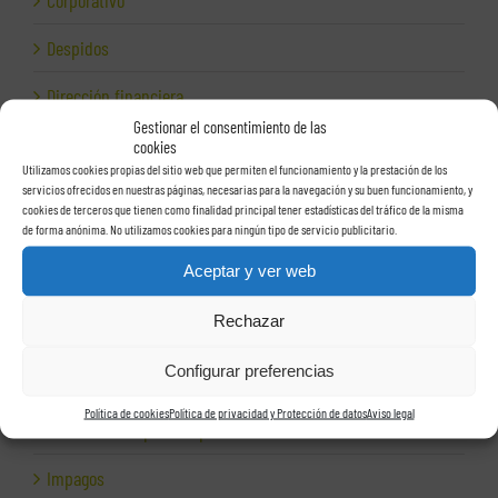
Corporativo
Despidos
Dirección financiera
Gestionar el consentimiento de las
Empresas e Internet
cookies
Utilizamos cookies propias del sitio web que permiten el funcionamiento y la prestación de los
Exportación
servicios ofrecidos en nuestras páginas, necesarias para la navegación y su buen funcionamiento, y
cookies de terceros que tienen como finalidad principal tener estadísticas del tráfico de la misma
de forma anónima. No utilizamos cookies para ningún tipo de servicio publicitario.
Facturas
Aceptar y ver web
Grupos de sociedades
Rechazar
Hacienda
Configurar preferencias
Herencias
Política de cookies
Política de privacidad y Protección de datos
Aviso legal
Herramientas para empresas
Impagos