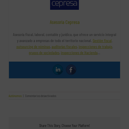
Asesoría Cepresa
Asesoría fiscal, laboral, contable y jurídica, que ofrece un servicio integral
y avanzado a empresas de todo el territorio nacional.
Gestión fiscal
,
outsourcing de nóminas
,
auditorías fiscales
,
inspecciones de trabajo
,
grupos de sociedades
,
inspecciones de Hacienda
…
en
Autónomos
|
Comentarios desactivados
Confía
en
nuestra
asesoría
y
podrás
Share This Story, Choose Your Platform!
beneficiarte