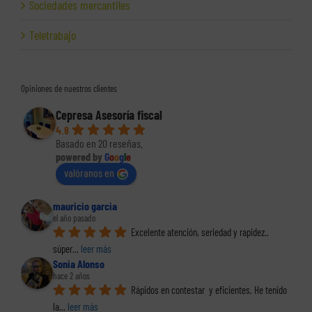
Sociedades mercantiles
Teletrabajo
Opiniones de nuestros clientes
Cepresa Asesoría fiscal
4.8
Basado en 20 reseñas.
powered by
G
o
o
g
l
e
valóranos en
mauricio garcia
el año pasado
Excelente atención, seriedad y rapidez.. 
súper
... 
leer más
Sonia Alonso
hace 2 años
Rápidos en contestar  y eficientes. He tenido 
la
... 
leer más