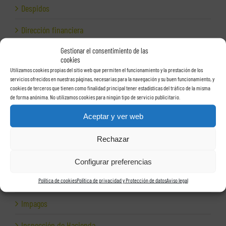
Despidos
Dirección financiera
Gestionar el consentimiento de las
Empresas e Internet
cookies
Utilizamos cookies propias del sitio web que permiten el funcionamiento y la prestación de los
Exportación
servicios ofrecidos en nuestras páginas, necesarias para la navegación y su buen funcionamiento, y
cookies de terceros que tienen como finalidad principal tener estadísticas del tráfico de la misma
Facturas
de forma anónima. No utilizamos cookies para ningún tipo de servicio publicitario.
Grupos de sociedades
Aceptar y ver web
Hacienda
Rechazar
Herencias
Configurar preferencias
Herramientas para empresas
Política de cookies
Política de privacidad y Protección de datos
Aviso legal
Impagos
Inspección de Hacienda