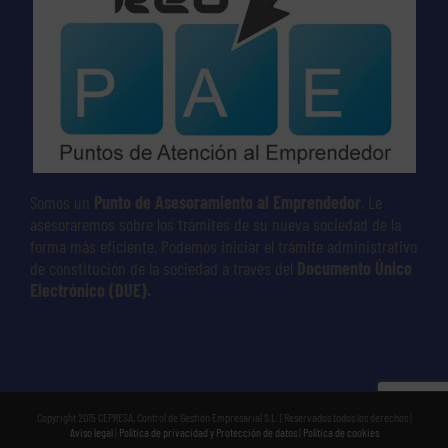
Somos un
Punto de Asesoramiento al Emprendedor
. Le
asesoraremos sobre los trámites de su nueva sociedad de la
forma más eficiente. Podemos iniciar el trámite administrativo
de constitución de la sociedad a través del
Documento Único
Electrónico (DUE).
Copyright 2015 CEPRESA, Control de Gestión Empresarial S.L. | Reservados todos los derechos |
Aviso legal
|
Política de privacidad y Protección de datos
|
Política de cookies