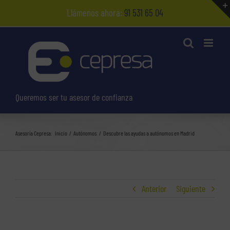
Saltar
Llámenos ahora:
91 531 65 04
al
contenido
Queremos ser tu asesor de confianza
Asesoría Cepresa:
Inicio
Autónomos
Descubre las ayudas a autónomos en Madrid
Anterior
Siguiente