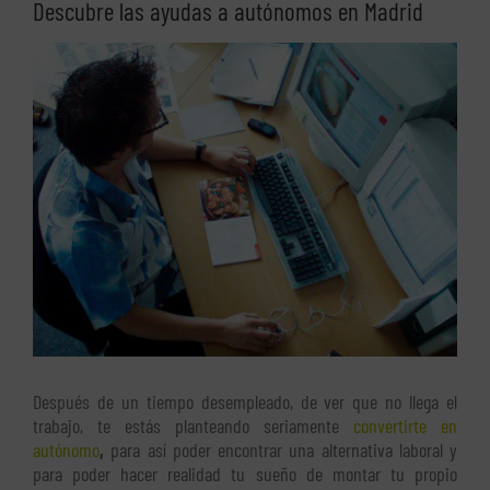
Descubre las ayudas a autónomos en Madrid
Ver
imagen
más
grande
Después de un tiempo desempleado, de ver que no llega el
trabajo, te estás planteando seriamente
convertirte en
autónomo
,
para así poder encontrar una alternativa laboral y
para poder hacer realidad tu sueño de montar tu propio