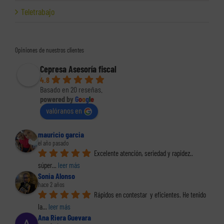
Teletrabajo
Opiniones de nuestros clientes
Cepresa Asesoría fiscal
4.8
Basado en 20 reseñas.
powered by
G
o
o
g
l
e
valóranos en
mauricio garcia
el año pasado
Excelente atención, seriedad y rapidez.. 
súper
... 
leer más
Sonia Alonso
hace 2 años
Rápidos en contestar  y eficientes. He tenido 
la
... 
leer más
Ana Riera Guevara