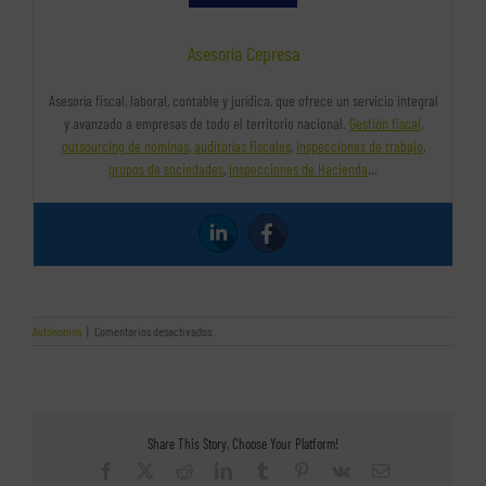
Asesoría Cepresa
Asesoría fiscal, laboral, contable y jurídica, que ofrece un servicio integral
y avanzado a empresas de todo el territorio nacional.
Gestión fiscal
,
outsourcing de nóminas
,
auditorías fiscales
,
inspecciones de trabajo
,
grupos de sociedades
,
inspecciones de Hacienda
…
en
Autónomos
|
Comentarios desactivados
Descubre
las
ayudas
a
autónomos
en
Share This Story, Choose Your Platform!
Madrid
Facebook
X
Reddit
LinkedIn
Tumblr
Pinterest
Vk
Correo