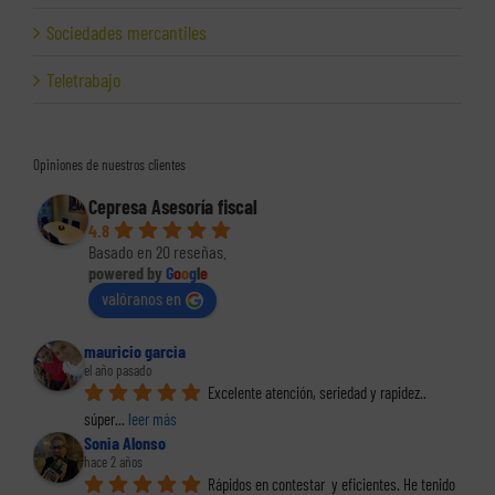
Sociedades mercantiles
Teletrabajo
Opiniones de nuestros clientes
Cepresa Asesoría fiscal
4.8
Basado en 20 reseñas.
powered by
G
o
o
g
l
e
valóranos en
mauricio garcia
el año pasado
Excelente atención, seriedad y rapidez.. 
súper
... 
leer más
Sonia Alonso
hace 2 años
Rápidos en contestar  y eficientes. He tenido 