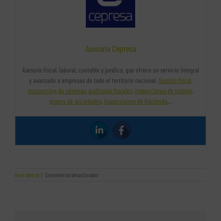
Asesoría Cepresa
Asesoría fiscal, laboral, contable y jurídica, que ofrece un servicio integral
y avanzado a empresas de todo el territorio nacional.
Gestión fiscal
,
outsourcing de nóminas
,
auditorías fiscales
,
inspecciones de trabajo
,
grupos de sociedades
,
inspecciones de Hacienda
…
en
Área laboral
|
Comentarios desactivados
Desventajas
de
tener
trabajadores
pluriempleados