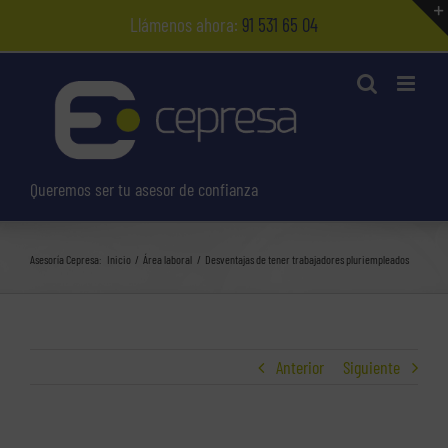
Saltar
Llámenos ahora:
91 531 65 04
al
contenido
Queremos ser tu asesor de confianza
Asesoría Cepresa:
Inicio
Área laboral
Desventajas de tener trabajadores pluriempleados
Anterior
Siguiente