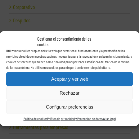
Corporativo
Despidos
Dirección financiera
Gestionar el consentimiento de las
cookies
Empresas e Internet
Utilizamos cookies propias del sitio web que permiten el funcionamiento y la prestación de los
servicios ofrecidos en nuestras páginas, necesarias para la navegación y su buen funcionamiento, y
Exportación
cookies de terceros que tienen como finalidad principal tener estadísticas del tráfico de la misma
de forma anónima. No utilizamos cookies para ningún tipo de servicio publicitario.
Facturas
Aceptar y ver web
Grupos de sociedades
Rechazar
Hacienda
Configurar preferencias
Herencias
Política de cookies
Política de privacidad y Protección de datos
Aviso legal
Herramientas para empresas