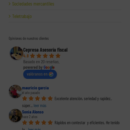
Sociedades mercantiles
Teletrabajo
Opiniones de nuestros clientes
Cepresa Asesoría fiscal
4.8
Basado en 20 reseñas.
powered by
G
o
o
g
l
e
valóranos en
mauricio garcia
el año pasado
Excelente atención, seriedad y rapidez.. 
súper
... 
leer más
Sonia Alonso
hace 2 años
Rápidos en contestar  y eficientes. He tenido 
la
... 
leer más