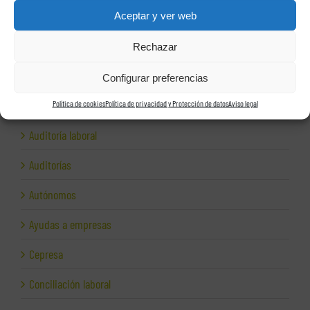
Área contable
Aceptar y ver web
Área fiscal
Rechazar
Área jurídica
Configurar preferencias
Área laboral
Política de cookies
Política de privacidad y Protección de datos
Aviso legal
Auditoría laboral
Auditorías
Autónomos
Ayudas a empresas
Cepresa
Conciliación laboral