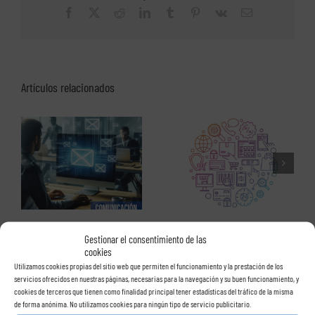
empresa
Facebook
X
Reddit
LinkedIn
Tumblr
Pinterest
Vk
Correo
(2):
electrónico
eventos,
recordatorios,
tareas
y
notas
Artículos relacionados
s
La digitalización de las
La protección de Google, un
empresas y las nuevas
nuevo servicio para empresas
estrategias
Gestionar el consentimiento de las
cookies
Utilizamos cookies propias del sitio web que permiten el funcionamiento y la prestación de los
servicios ofrecidos en nuestras páginas, necesarias para la navegación y su buen funcionamiento, y
cookies de terceros que tienen como finalidad principal tener estadísticas del tráfico de la misma
de forma anónima. No utilizamos cookies para ningún tipo de servicio publicitario.
Categorías