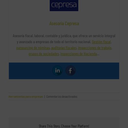
Asesoría Cepresa
Asesoría fiscal, laboral, contable y jurídica, que ofrece un servicio integral
y avanzado a empresas de todo el territorio nacional.
Gestión fiscal
,
outsourcing de nóminas
,
auditorías fiscales
,
inspecciones de trabajo
,
grupos de sociedades
,
inspecciones de Hacienda
…
en
Herramientas para empresas
|
Comentarios desactivados
Google
Calendar,
usos
y
beneficios
para
Share This Story, Choose Your Platform!
nuestra