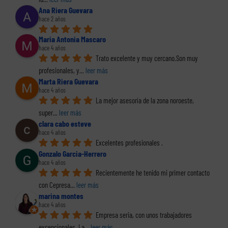
Ana Riera Guevara
hace 2 años
Maria Antonia Mascaro
hace 4 años
Trato excelente y muy cercano.Son muy 
profesionales, y
... 
leer más
Marta Riera Guevara
hace 4 años
La mejor asesoría de la zona noroeste, 
super
... 
leer más
clara cabo esteve
hace 4 años
Excelentes profesionales .
Gonzalo Garcia-Herrero
hace 4 años
Recientemente he tenido mi primer contacto 
con Cepresa
... 
leer más
marina montes
hace 4 años
Empresa seria, con unos trabajadores 
excepcionales. La
... 
leer más