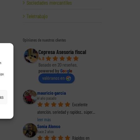
Sociedades mercantiles
Teletrabajo
Opiniones de nuestros clientes
Cepresa Asesoría fiscal
4.8
n
Basado en 20 reseñas.
powered by
G
o
o
g
l
e
ipo
valóranos en
reo
trónico
mauricio garcia
as
el año pasado
Excelente 
atención, seriedad y rapidez.. súper
... 
leer más
Sonia Alonso
hace 2 años
Rápidos en 