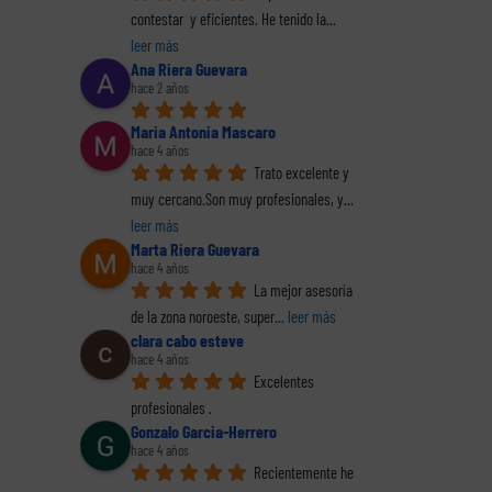
s
contestar  y eficientes. He tenido la
... 
sus
Es momento de
Es momento de
Es 
leer más
 las
emprender. Darse
emprender. Darse
empr
es y
de alta como
de alta como
de
Ana Riera Guevara
hace 2 años
 de
autónomo (y 3)
autónomo (2)
au
s
Maria Antonia Mascaro
hace 4 años
Trato excelente y 
muy cercano.Son muy profesionales, y
... 
leer más
Marta Riera Guevara
hace 4 años
La mejor asesoría 
de la zona noroeste, super
... 
leer más
clara cabo esteve
hace 4 años
Excelentes 
profesionales .
Gonzalo Garcia-Herrero
hace 4 años
Recientemente he 