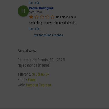
leer más
Raquel Rodriguez
hace 5 años
He llamado para 
pedir cita y resolver algunas dudas de
... 
leer más
Ver todas las reseñas
Asesoría Cepresa
Carretera del Plantío, 80 – 28221
Majadahonda (Madrid)
Teléfono:
91 531 65 04
Email:
Email
Web:
Asesoría Cepresa