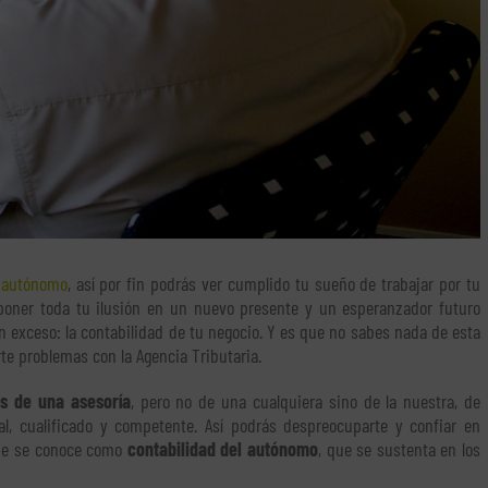
n autónomo
, así por fin podrás ver cumplido tu sueño de trabajar por tu
 poner toda tu ilusión en un nuevo presente y un esperanzador futuro
n exceso: la contabilidad de tu negocio. Y es que no sabes nada de esta
te problemas con la Agencia Tributaria.
os de una asesoría
, pero no de una cualquiera sino de la nuestra, de
al, cualificado y competente. Así podrás despreocuparte y confiar en
que se conoce como
contabilidad del autónomo
, que se sustenta en los