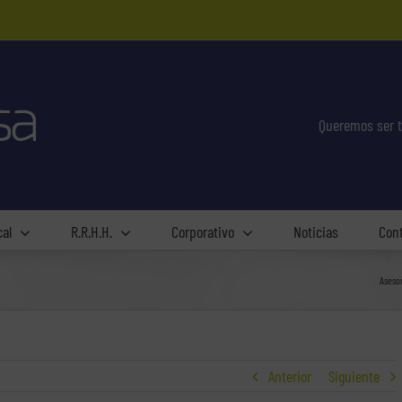
Queremos ser t
cal
R.R.H.H.
Corporativo
Noticias
Con
Aseso
Anterior
Siguiente