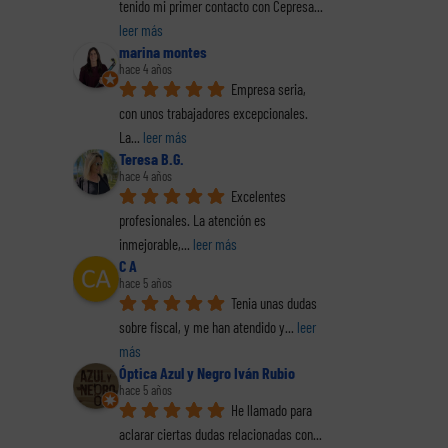
tenido mi primer contacto con Cepresa
... 
leer más
marina montes
hace 4 años
Empresa seria, 
con unos trabajadores excepcionales. 
La
... 
leer más
Teresa B.G.
hace 4 años
Excelentes 
profesionales. La atención es 
inmejorable,
... 
leer más
C A
hace 5 años
Tenia unas dudas 
sobre fiscal, y me han atendido y
... 
leer 
más
Óptica Azul y Negro Iván Rubio
hace 5 años
He llamado para 
aclarar ciertas dudas relacionadas con
... 