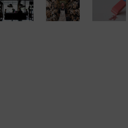
Los errore
Es momento de
Rectificar y anular
contables y 
emprender. Darse
facturas. Cómo
efectos sobre
de alta como
hacerlo y en qué
cuentas anual
autónomo (1)
casos.
el Impuesto
Sociedade