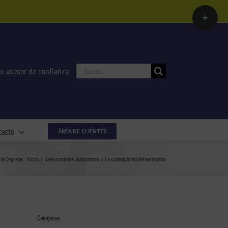
Toggle
Sliding
Bar
Area
Buscar:
u asesor de confianza
tacto
ÁREA DE CLIENTES
ría Cepresa:
Inicio
Área contable
Autónomos
La contabilidad del autónomo
Categorías