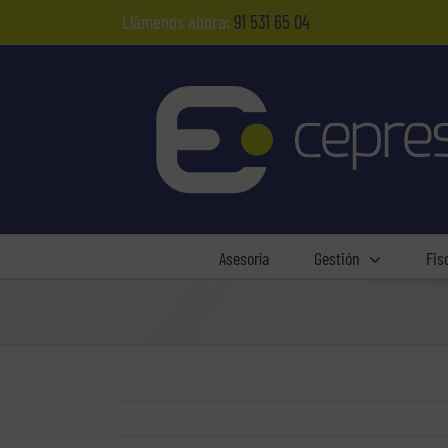
Saltar
Llámenos ahora:
91 531 65 04
al
contenido
Asesoría
Gestión
Fis