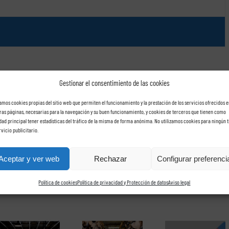
Gestionar el consentimiento de las cookies
zamos cookies propias del sitio web que permiten el funcionamiento y la prestación de los servicios ofrecidos e
ras páginas, necesarias para la navegación y su buen funcionamiento, y cookies de terceros que tienen como
idad principal tener estadísticas del tráfico de la misma de forma anónima. No utilizamos cookies para ningún t
rvicio publicitario.
Facebook
X
Reddit
LinkedIn
Tumblr
Pinterest
Vk
Cor
elec
Aceptar y ver web
Rechazar
Configurar preferenci
Política de cookies
Política de privacidad y Protección de datos
Aviso legal