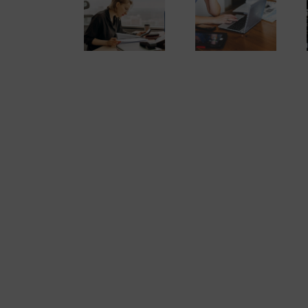
Los errores
contables y sus
Es momento de
Es momento de
efectos sobre las
emprender. Darse
emprender. Darse
cuentas anuales y
de alta como
de alta como
el Impuesto de
autónomo (y 3)
autónomo (2)
Sociedades