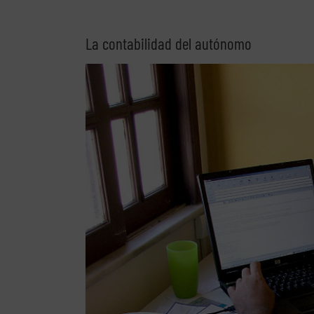
La contabilidad del autónomo
Ver
imagen
más
grande