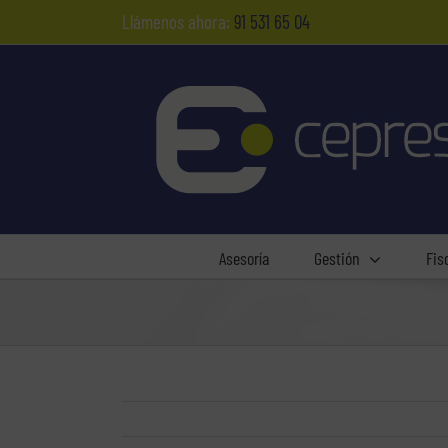
Saltar
Llámenos ahora:
91 531 65 04
al
contenido
Asesoría
Gestión
Fis