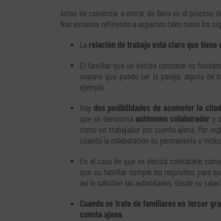
Antes de comenzar a entrar de lleno en el proceso de
Nos estamos refiriendo a aspectos tales como los sig
La
relación de trabajo está claro que tiene 
El familiar que se decida contratar es funda
supone que puede ser la pareja, alguno de lo
ejemplo.
Hay
dos posibilidades de acometer la cita
que se denomina
autónomo colaborador
y o
como un trabajador por cuenta ajena. Por regl
cuando la colaboración es permanente o inclus
En el caso de que se decida contratarle como
que su familiar cumple los requisitos para qu
así lo soliciten las autoridades, desde su sala
Cuando se trate de familiares en tercer gr
cuenta ajena
.