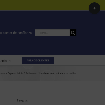
Toggle
Sliding
Bar
Area
Buscar:
u asesor de confianza
tacto
ÁREA DE CLIENTES
Asesoría Cepresa:
Inicio
Autónomos
Las claves para contratar a un familiar
Categorías