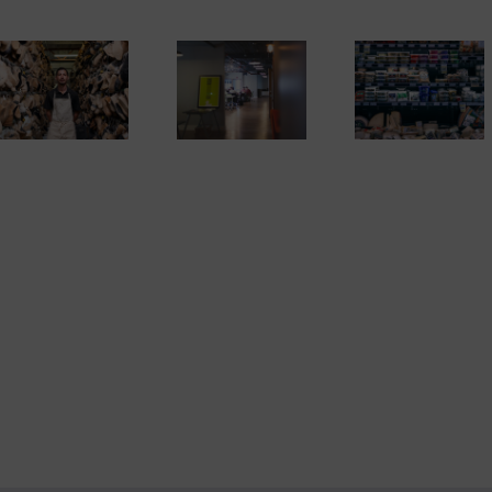
Los mayores
Es momento
Claves para
riesgos de los
emprender. D
alquilar un
proyectos
de alta co
despacho
empresariales de
autónomo (y
tiendas online