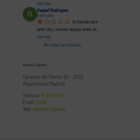
leer más
Raquel Rodriguez
hace 5 años
He llamado para 
 de
Es momento de
Es momento de
C
pedir cita y resolver algunas dudas de
... 
arse
emprender. Darse
emprender. Darse
a
mo
de alta como
de alta como
leer más
 3)
autónomo (2)
autónomo (1)
Ver todas las reseñas
Asesoría Cepresa
Carretera del Plantío, 80 – 28221
Majadahonda (Madrid)
Teléfono:
91 531 65 04
Email:
Email
Web:
Asesoría Cepresa