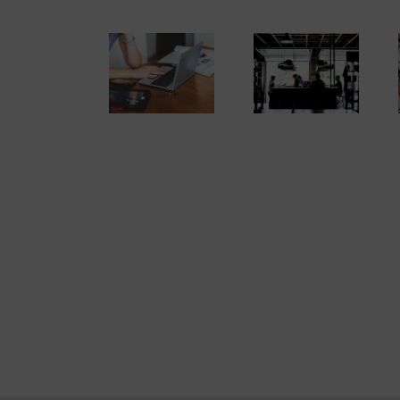
Es momento de
Es momento de
Es momento de
emprender. Darse
emprender. Darse
emprender. Darse
de alta como
de alta como
de alta como
autónomo (y 3)
autónomo (2)
autónomo (1)