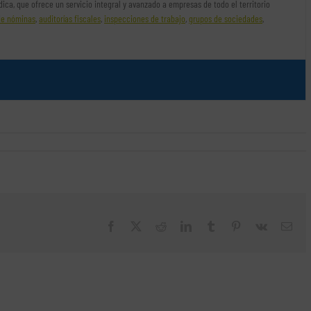
rídica, que ofrece un servicio integral y avanzado a empresas de todo el territorio
de nóminas
,
auditorías fiscales
,
inspecciones de trabajo
,
grupos de sociedades
,
Facebook
X
Reddit
LinkedIn
Tumblr
Pinterest
Vk
Cor
elec