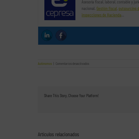
Asesoría fiscal, laboral, contable y ju
nacional.
Gestión fiscal
,
outsourcing 
inspecciones de Hacienda
…
en
Autónomos
|
Comentarios desactivados
Las
claves
para
contratar
a
un
Share This Story, Choose Your Platform!
familiar
Artículos relacionados