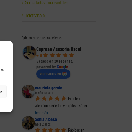
Sociedades mercantiles
Teletrabajo
Opiniones de nuestros clientes
Cepresa Asesoría fiscal
4.8
n
Basado en 20 reseñas.
powered by
G
o
o
g
l
e
ipo
valóranos en
mauricio garcia
as
el año pasado
Excelente 
atención, seriedad y rapidez.. súper
... 
leer más
Sonia Alonso
hace 2 años
Rápidos en 