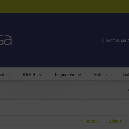
Queremos ser t
cal
R.R.H.H.
Corporativo
Noticias
Con
Anterior
Siguiente