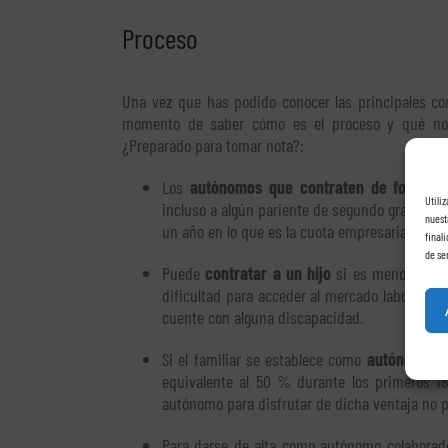
Proceso
Una vez que has podido conocer las principales cons
momento de saber cómo es el proceso y qué nov
¿Preparado para tomar nota?:
Los
autónomos que contraten de forma in
Utili
incluso a algún pariente de segundo grado d
nuest
un año en lo que es la cuota empresarial por 
final
de se
Puede
contratar a un hijo
si es menor de 30
dificultad para acceder al mercado laboral. E
cuente con alguna discapacidad.
Si el familiar se establece como
autónomo co
equivalente al 50 % durante los primeros 1
autónomo para disfrutar de dicha ventaja no p
Para darse de alta como autónomo colaborador,