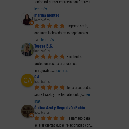
tenido mi primer contacto con Cepresa
... 
leer más
marina montes
hace 4 años
Empresa seria, 
con unos trabajadores excepcionales. 
La
... 
leer más
Teresa B.G.
hace 4 años
Excelentes 
profesionales. La atención es 
inmejorable,
... 
leer más
C A
hace 5 años
Tenia unas dudas 
reo
sobre fiscal, y me han atendido y
... 
leer 
trónico
más
Óptica Azul y Negro Iván Rubio
hace 5 años
He llamado para 
aclarar ciertas dudas relacionadas con
... 