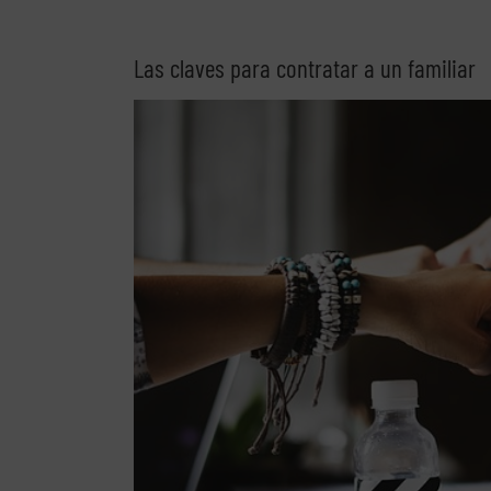
Las claves para contratar a un familiar
Ver
imagen
más
grande