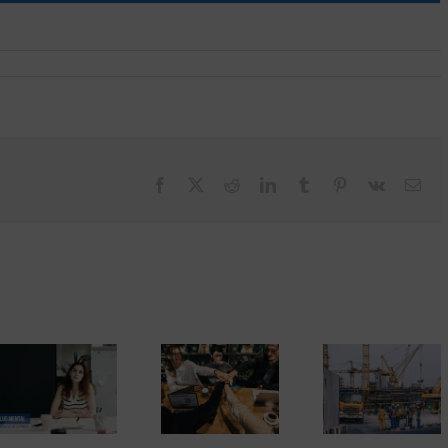
Facebook
X
Reddit
LinkedIn
Tumblr
Pinterest
Vk
Cor
elec
¿Cómo realizar el
despido de varios
Outsourcing d
Las ventajas del
empleados? Los
HH. ¿Para q
outsourcing de
expedientes de
empresas es
RRHH
regulación de
pensado?