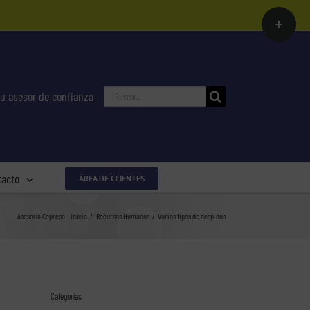
Toggle
Sliding
Bar
Area
Buscar:
u asesor de confianza
tacto
ÁREA DE CLIENTES
Asesoría Cepresa:
Inicio
Recursos Humanos
Varios tipos de despidos
Categorías