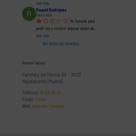
leer más
productividad. Dos
Raquel Rodriguez
guías
hace 5 años
He llamado para 
pedir cita y resolver algunas dudas de
... 
leer más
Ver todas las reseñas
Asesoría Cepresa
Carretera del Plantío, 80 – 28221
Majadahonda (Madrid)
Teléfono:
91 531 65 04
Email:
Email
Web:
Asesoría Cepresa