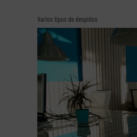
Varios tipos de despidos
Ver
imagen
más
grande