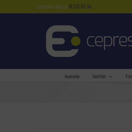
Saltar
Llámenos ahora:
91 531 65 04
al
contenido
Asesoría
Gestión
Fis