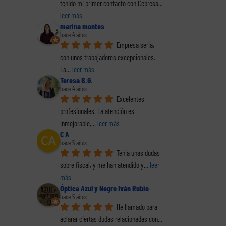
tenido mi primer contacto con Cepresa
... 
leer más
marina montes
hace 4 años
Empresa seria, 
con unos trabajadores excepcionales. 
La
... 
leer más
Teresa B.G.
hace 4 años
reo
Excelentes 
trónico
profesionales. La atención es 
inmejorable,
... 
leer más
C A
hace 5 años
Tenia unas dudas 
sobre fiscal, y me han atendido y
... 
leer 
Así reducimos el
más
riesgo para la
Óptica Azul y Negro Iván Rubio
e RR.
salud mental de
hace 5 años
Retener el talento
Las 
ué
nuestros
He llamado para 
en la empresa.
out
tá
trabajadores e
Algunas estrategias
aclarar ciertas dudas relacionadas con
... 
incrementamos la