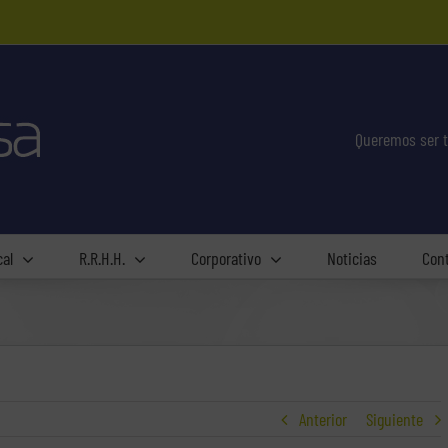
Queremos ser t
cal
R.R.H.H.
Corporativo
Noticias
Con
Anterior
Siguiente