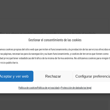
rídica, que ofrece un servicio integral y avanzado a empresas de todo el territorio
de nóminas
,
auditorías fiscales
,
inspecciones de trabajo
,
grupos de sociedades
,
Gestionar el consentimiento de las cookies
zamos cookies propias del sitio web que permiten el funcionamiento y la prestación de los servicios ofrecidos e
ras páginas, necesarias para la navegación y su buen funcionamiento, y cookies de terceros que tienen como
idad principal tener estadísticas del tráfico de la misma de forma anónima. No utilizamos cookies para ningún t
rvicio publicitario.
Aceptar y ver web
Rechazar
Configurar preferenci
Política de cookies
Política de privacidad y Protección de datos
Aviso legal