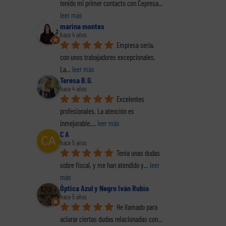
tenido mi primer contacto con Cepresa
... 
leer más
marina montes
hace 4 años
Empresa seria, 
con unos trabajadores excepcionales. 
La
... 
leer más
Teresa B.G.
hace 4 años
Excelentes 
profesionales. La atención es 
inmejorable,
... 
leer más
C A
hace 5 años
Tenia unas dudas 
sobre fiscal, y me han atendido y
... 
leer 
más
Óptica Azul y Negro Iván Rubio
hace 5 años
He llamado para 
aclarar ciertas dudas relacionadas con
... 