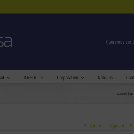
Queremos ser t
cal
R.R.H.H.
Corporativo
Noticias
Con
Asesoría Cepr
Anterior
Siguiente