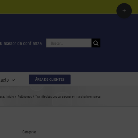
Toggle
Sliding
Bar
Area
Buscar:
u asesor de confianza
tacto
ÁREA DE CLIENTES
esa:
Inicio
Autónomos
Trámites básicos para poner en marcha tu empresa
Categorías