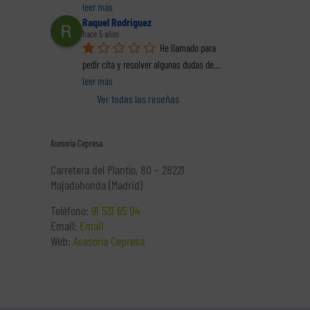
leer más
Raquel Rodriguez
hace 5 años
He llamado para 
pedir cita y resolver algunas dudas de
... 
leer más
Ver todas las reseñas
Asesoría Cepresa
Carretera del Plantío, 80 – 28221
Majadahonda (Madrid)
Teléfono:
91 531 65 04
Email:
Email
Web:
Asesoría Cepresa