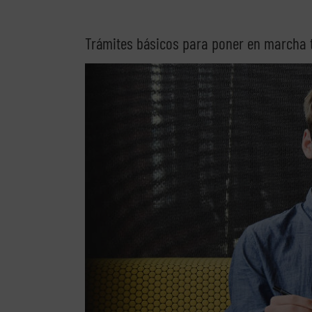
Trámites básicos para poner en marcha
Ver
imagen
más
grande