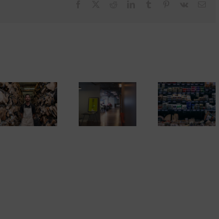
Facebook
X
Reddit
LinkedIn
Tumblr
Pinterest
Vk
Cor
elec
Los mayores
Es momento
Claves para
riesgos de los
emprender. D
alquilar un
proyectos
de alta co
despacho
empresariales de
autónomo (y
tiendas online