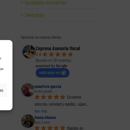
Sociedades mercantiles
Teletrabajo
Opiniones de nuestros clientes
Cepresa Asesoría fiscal
4.8
n
Basado en 20 reseñas.
powered by
G
o
o
g
l
e
ipo
valóranos en
mauricio garcia
as
el año pasado
Excelente 
atención, seriedad y rapidez.. súper
... 
leer más
Sonia Alonso
hace 2 años
Rápidos en 