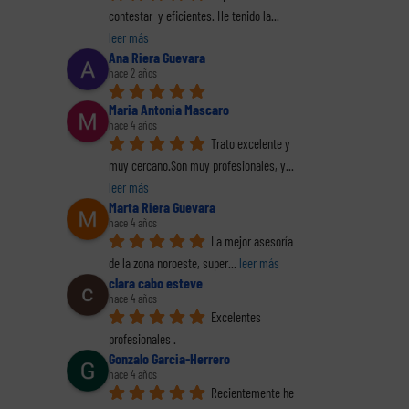
reo
contestar  y eficientes. He tenido la
... 
trónico
leer más
Ana Riera Guevara
hace 2 años
Maria Antonia Mascaro
hace 4 años
Trato excelente y 
muy cercano.Son muy profesionales, y
... 
leer más
 de
Es momento de
Es momento de
C
arse
emprender. Darse
emprender. Darse
Marta Riera Guevara
a
hace 4 años
mo
de alta como
de alta como
La mejor asesoría 
 3)
autónomo (2)
autónomo (1)
de la zona noroeste, super
... 
leer más
clara cabo esteve
hace 4 años
Excelentes 
profesionales .
Gonzalo Garcia-Herrero
hace 4 años
Recientemente he 